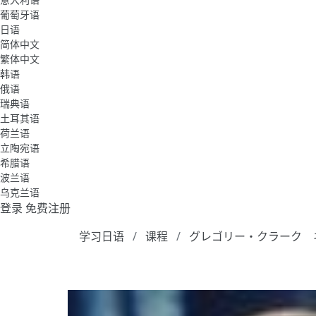
葡萄牙语
日语
简体中文
繁体中文
韩语
俄语
瑞典语
土耳其语
荷兰语
立陶宛语
希腊语
波兰语
乌克兰语
登录
免费注册
学习日语
课程
グレゴリー・クラーク 