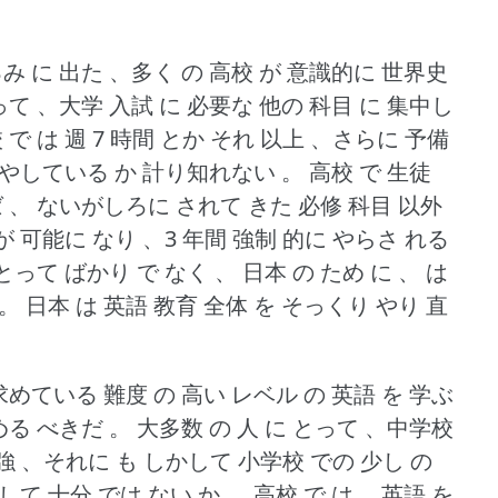
るみ に 出た 、多く の 高校 が 意識的に 世界史
って 、大学 入試 に 必要な 他の 科目 に 集中し
 で は 週 7 時間 とか それ 以上 、さらに 予備
 費やしている か 計り知れない 。
高校 で 生徒
ば 、 ないがしろに されて きた 必修 科目 以外
 が 可能に なり 、3 年間 強制 的に やらさ れる
とって ばかり で なく 、 日本 の ため に 、 は
 。
日本 は 英語 教育 全体 を そっくり やり 直
求めている 難度 の 高い レベル の 英語 を 学ぶ
める べきだ 。
大多数 の 人 に とって 、中学校
勉強 、それに も しかして 小学校 での 少し の
して 十分 では ない か 。
高校 で は 、英語 を