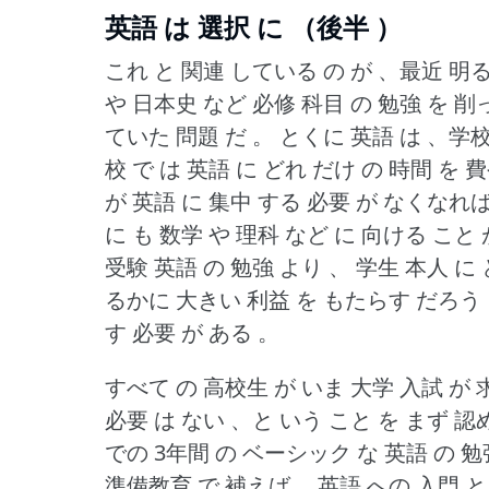
英語 は 選択 に （後半 ）
これ と 関連 している の が 、最近 明
や 日本史 など 必修 科目 の 勉強 を 削
ていた 問題 だ 。
とくに 英語 は 、学校
校 で は 英語 に どれ だけ の 時間 を
が 英語 に 集中 する 必要 が なくなれ
に も 数学 や 理科 など に 向ける こと
受験 英語 の 勉強 より 、 学生 本人 に 
るかに 大きい 利益 を もたらす だろう
す 必要 が ある 。
すべて の 高校生 が いま 大学 入試 が 
必要 は ない 、と いう こと を まず 認
での 3年間 の ベーシック な 英語 の 
準備教育 で 補えば 、英語 への 入門 と