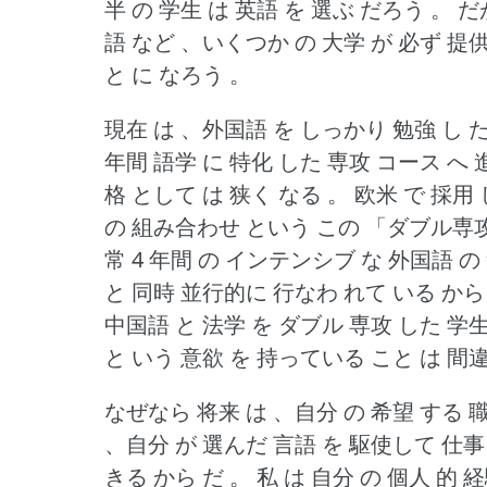
半 の 学生 は 英語 を 選ぶ だろう 。
だ
語 など 、いくつか の 大学 が 必ず 提
と に なろう 。
現在 は 、外国語 を しっかり 勉強 し た
年間 語学 に 特化 した 専攻 コース へ 
格 として は 狭く なる 。
欧米 で 採用
の 組み合わせ という この 「ダブル専攻 
常 4 年間 の インテンシブ な 外国語 の 
と 同時 並行的に 行なわ れて いる から
中国語 と 法学 を ダブル 専攻 した 学
と いう 意欲 を 持っている こと は 間
なぜなら 将来 は 、自分 の 希望 する 職
、自分 が 選んだ 言語 を 駆使して 仕事
きる から だ 。
私 は 自分 の 個人 的