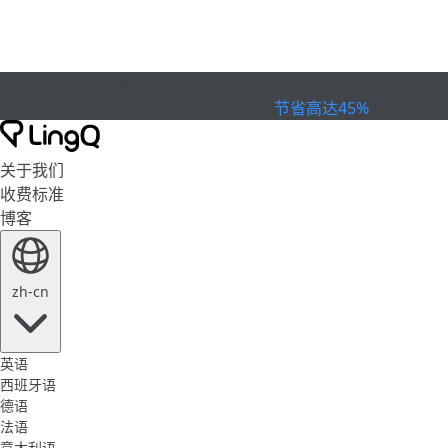
已到期
欢庆杯赛
Extended Sale
节省高达45%
关于我们
收费标准
博客
zh-cn
英语
西班牙语
德语
法语
意大利语