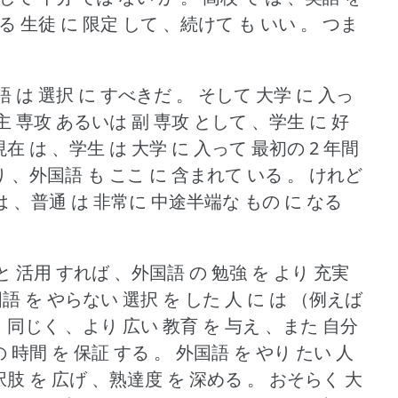
る 生徒 に 限定 して 、続けて も いい 。
つま
 は 選択 に すべきだ 。
そして 大学 に 入っ
 主 専攻 あるいは 副 専攻 として 、学生 に 好
現在 は 、学生 は 大学 に 入って 最初の 2 年間
り 、外国語 も ここ に 含まれて いる 。
けれど
 は 、普通 は 非常に 中途半端な もの に なる
 活用 すれば 、外国語 の 勉強 を より 充実
語 を やらない 選択 を した 人 に は （例えば
と 同じく 、より 広い 教育 を 与え 、また 自分
の 時間 を 保証 する 。
外国語 を やり たい 人
択肢 を 広げ 、熟達度 を 深める 。
おそらく 大