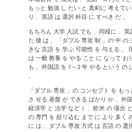
もっと 勉強 し たい と 真剣に 考えてい
り 、英語 は 選択 科目 に すべき だ 。
もちろん 大学 入試 でも 、同様に 、英語
た 後 は 、「ダブル 専攻 制 」の 中 の
きな 言語 を 学ぶ 可能性 を 与える 。
は 一般 教養 を やる こと に なって お
も 、外国語 を 1～2 年 やる という の
。
「ダブル 専攻 」の コンセプト を もっと
さ せる 基盤 が できる ばかり か 、外国
経済学 と 法学 など ）、欧米 の 場合 
の 専門 を 絞り込む まで に より 多く 
に は 、ダブル 専攻 方式 は 言語 の 選