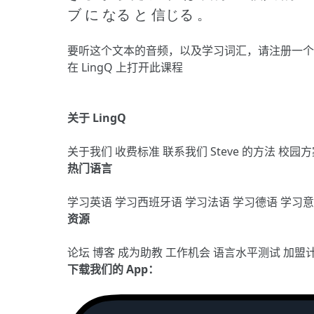
ブ に なる と 信じる 。
要听这个文本的音频，以及学习词汇，请
注册
一个
在 LingQ 上打开此课程
关于 LingQ
关于我们
收费标准
联系我们
Steve 的方法
校园方
热门语言
学习英语
学习西班牙语
学习法语
学习德语
学习
资源
论坛
博客
成为助教
工作机会
语言水平测试
加盟
下载我们的 App：