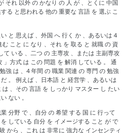
が それ 以外 の かなり の 人 が 、とくに 中国
供する と思われる 他の 重要な 言語 を 選ぶ こ
い と 思えば 、外国 へ 行く か 、あるいは 4
進む こと に なり 、それ を 取る と 就職 の 資
 して いる 、二つ の 主専攻 、または 主副専攻
」方式 は この 問題 を 解消 している 。
通
勉強 は 、4 年間 の 職業 関連 の 専門 の 勉強
 だ 。
例えば 、日本語 と 経営学 、あるいは
生 は 、その 言語 を しっかり マスター し たい
違い ない 。
業 分野 で 、自分 の 希望 する 国 に 行って
 を している 自分 を イメージする こと が で
 経験 から 、これ は 非常に 強力な インセンティ