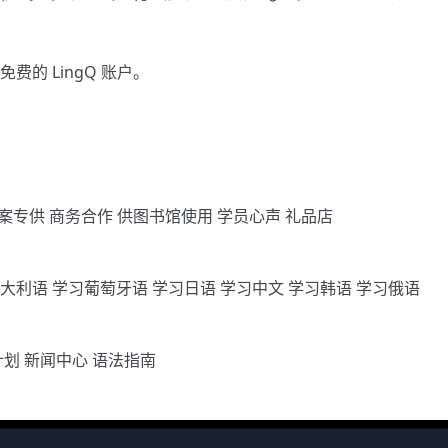
免费的 LingQ 账户。
案专供
商务合作
供图书馆使用
学员心声
礼品店
意大利语
学习葡萄牙语
学习日语
学习中文
学习韩语
学习俄语
计划
新闻中心
语法指南