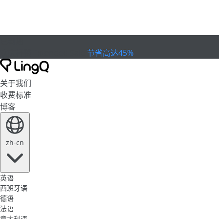
已到期
欢庆杯赛
Extended Sale
节省高达45%
关于我们
收费标准
博客
zh-cn
英语
西班牙语
德语
法语
意大利语