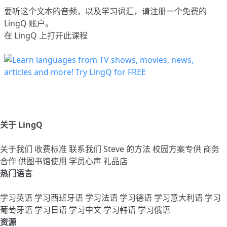
要听这个文本的音频，以及学习词汇，请
注册
一个免费的
LingQ 账户。
在 LingQ 上打开此课程
关于 LingQ
关于我们
收费标准
联系我们
Steve 的方法
校园方案专供
商务
合作
供图书馆使用
学员心声
礼品店
热门语言
学习英语
学习西班牙语
学习法语
学习德语
学习意大利语
学习
葡萄牙语
学习日语
学习中文
学习韩语
学习俄语
资源