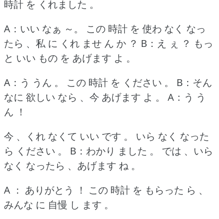
時計 を くれました 。
A：いい なぁ ～。
この 時計 を 使わ なく なっ
たら 、私 に くれ ませ ん か ？
B：え ぇ ？
もっ
と いい もの を あげます よ 。
A：う うん 。
この 時計 を ください 。
B：そん
なに 欲しい なら 、今 あげます よ 。
A：う う
ん ！
今 、くれ なくて いい です 。
いら なく なった
ら ください 。
B：わかり ました 。
では 、いら
なく なったら 、あげます ね 。
A ： ありがとう ！
この 時計 を もらった ら 、
みんな に 自慢 し ます 。