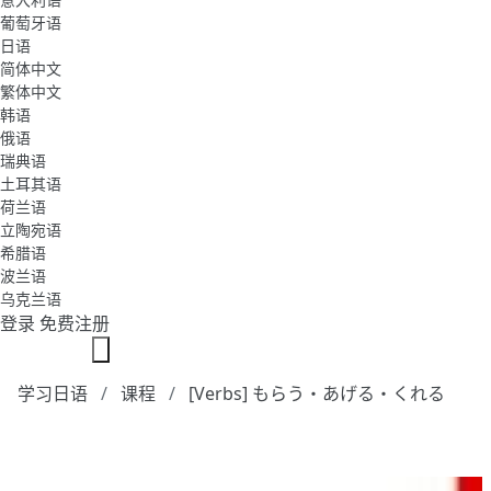
葡萄牙语
日语
简体中文
繁体中文
韩语
俄语
瑞典语
土耳其语
荷兰语
立陶宛语
希腊语
波兰语
乌克兰语
登录
免费注册
学习日语
课程
[Verbs] もらう・あげる・くれる