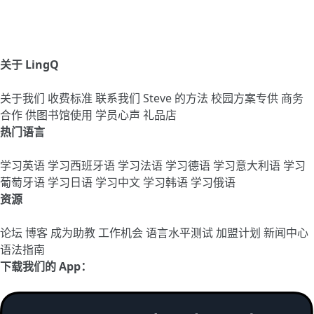
关于 LingQ
关于我们
收费标准
联系我们
Steve 的方法
校园方案专供
商务
合作
供图书馆使用
学员心声
礼品店
热门语言
学习英语
学习西班牙语
学习法语
学习德语
学习意大利语
学习
葡萄牙语
学习日语
学习中文
学习韩语
学习俄语
资源
论坛
博客
成为助教
工作机会
语言水平测试
加盟计划
新闻中心
语法指南
下载我们的 App：