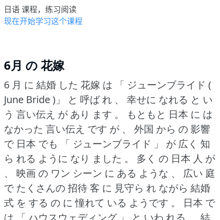
日语 课程，练习阅读
现在开始学习这个课程
6月 の 花嫁
6 月 に 結婚 した 花嫁 は 「 ジューンブライド (
June Bride )」 と 呼ば れ 、 幸せに なれる と い
う 言い伝え が あり ます 。
もともと 日本 に は
なかった 言い伝え です が 、 外国 から の 影響
で 日本 でも 「 ジューンブライド 」 が 広く 知
ら れる ように なり ました 。
多く の 日本 人 が
、 映画 の ワン シーン に ある ような 、 広い 庭
で たくさんの 招待 客 に 見守ら れ ながら 結婚
式 を する の に 憧れて いる ようです 。
日本 で
は 「 ハウスウェディング 」 と いわ れる 、 結