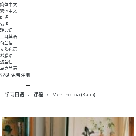
简体中文
繁体中文
韩语
俄语
瑞典语
土耳其语
荷兰语
立陶宛语
希腊语
波兰语
乌克兰语
登录
免费注册
学习日语
课程
Meet Emma (Kanji)