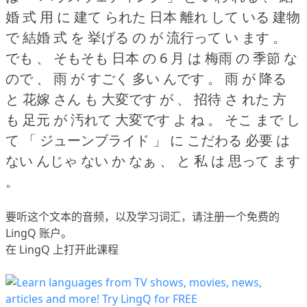
婚 式 用 に 建て られた 日本 離れ して いる 建物
で 結婚 式 を 挙げる の が 流行って い ます 。
でも 、 そもそも 日本 の 6 月 は 梅雨 の 季節 な
ので 、 雨 が すごく 多い んです 。
雨 が 降る
と 花嫁 さん も 大変です が 、 招待 さ れた 方
も 足元 が 汚れて 大変です よ ね 。
そこ まで し
て 「 ジューンブライド 」 に こだわる 必要 は
ない んじゃ ない か なぁ 、 と 私 は 思って ます
。
要听这个文本的音频，以及学习词汇，请
注册
一个免费的
LingQ 账户。
在 LingQ 上打开此课程