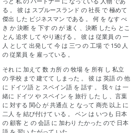
っと 私 の パートナー に なっている 人物 であ
る 。
彼 は スプルースランド の 社長 で 極めて
傑出 した ビジネスマン である 。
何 を なす べ
き か 決断 を 下す の が 速く 、決断 したら とこ
とん 追求 して やり遂げる 。
彼 は 従業員 の 一
人 として 出発して 今 は 三つ の 工場 で 150 人
の 従業員 を 雇っている 。
それ に 加えて 数 カ所 の 牧場 を 所有 し 私立
の 学校 まで 建てて しまった 。
彼 は 英語 の 他
に ドイツ語 と スペイン語 を 話す 。
我々 は 一
緒に ドイツ や スペイン を 旅行 した し 、言葉
に 対する 関心 が 共通点 と なって 商売 以上 に
二人 を 結び付けて いる 。
ベン は いつも 日本
の 顧客 と の 会話 に 加わり たかった ので 日本
語 を 習い たがって いた 。