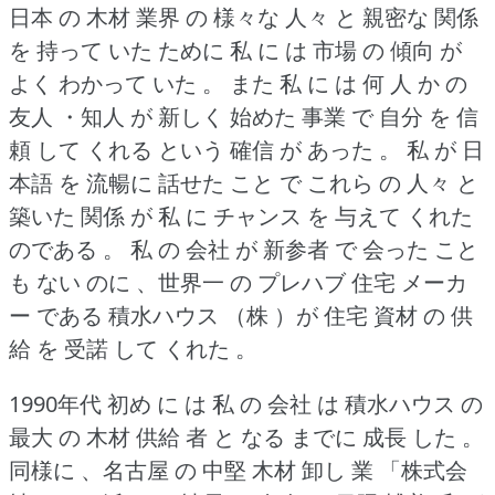
日本 の 木材 業界 の 様々な 人々 と 親密な 関係
を 持って いた ために 私 に は 市場 の 傾向 が
よく わかって いた 。
また 私 に は 何 人 か の
友人 ・知人 が 新しく 始めた 事業 で 自分 を 信
頼 して くれる という 確信 が あった 。
私 が 日
本語 を 流暢に 話せた こと で これら の 人々 と
築いた 関係 が 私 に チャンス を 与えて くれた
のである 。
私 の 会社 が 新参者 で 会った こと
も ない のに 、世界一 の プレハブ 住宅 メーカ
ー である 積水ハウス （株 ）が 住宅 資材 の 供
給 を 受諾 して くれた 。
1990年代 初め に は 私 の 会社 は 積水ハウス の
最大 の 木材 供給 者 と なる までに 成長 した 。
同様に 、名古屋 の 中堅 木材 卸し 業 「株式会