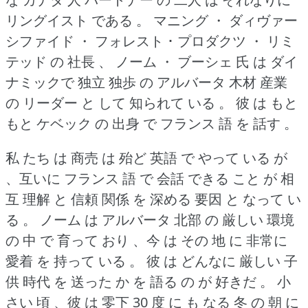
リングイスト である 。
マニング ・ ダィヴァー
シファイド ・ フォレスト ･ プロダクツ ・ リミ
テッド の 社長 、 ノーム ・ ブーシェ 氏 は ダイ
ナミックで 独立 独歩 の アルバータ 木材 産業
の リーダー と して 知られて いる 。
彼 は もと
もと ケベック の 出身 で フランス 語 を 話す 。
私 たち は 商売 は 殆ど 英語 で やって いる が
、互いに フランス 語 で 会話 できる こと が 相
互 理解 と 信頼 関係 を 深める 要因 と なって い
る 。
ノーム は アルバータ 北部 の 厳しい 環境
の 中 で 育って おり 、今 は その 地 に 非常に
愛着 を 持って いる 。
彼 は どんなに 厳しい 子
供 時代 を 送った か を 語る の が 好きだ 。
小
さい 頃 、彼 は 零下 30 度 に も なる 冬 の 朝 に