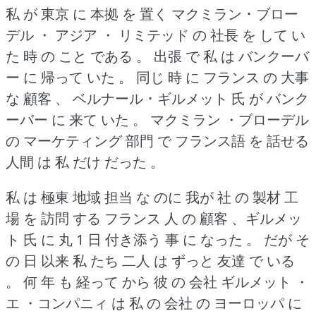
私 が 東京 に 本拠 を 置く マクミラン ･ ブロー
デル ・ アジア ・ リミテッド の 社長 を して い
た 時 の こと である 。
出張 で 私 は バンクーバ
ー に 帰って いた 。
同じ 時 に フランス の 大事
な 顧客 、 ベルナール ･ ギルメット 氏 が バンク
ーバー に 来て いた 。
マクミラン ・ブローデル
の マーケティング 部門 で フランス語 を 話せる
人間 は 私 だけ だった 。
私 は 極東 地域 担当 な のに 我が 社 の 製材 工
場 を 訪問 する フランス 人 の 顧客 、ギルメッ
ト 氏 に 丸 1 日 付き添う 事 に なった 。
だが そ
の 日 以来 私 たち 二人 は ずっと 友達 で いる
。
何 年 も 経って から 彼 の 会社 ギルメット ・
エ ・コンパニィ は 私 の 会社 の ヨーロッパ に