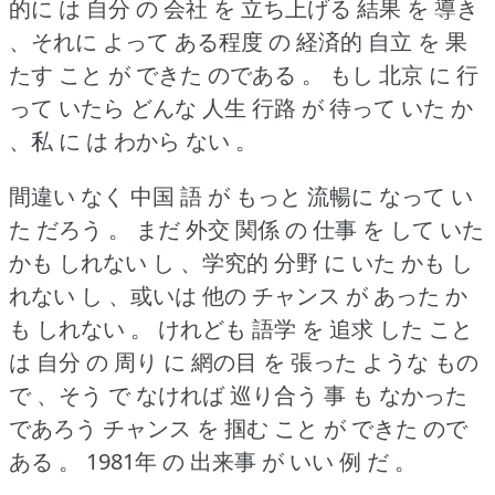
的に は 自分 の 会社 を 立ち上げる 結果 を 導き
、それに よって ある程度 の 経済的 自立 を 果
たす こと が できた のである 。
もし 北京 に 行
って いたら どんな 人生 行路 が 待って いた か
、私 に は わから ない 。
間違い なく 中国 語 が もっと 流暢に なって い
た だろう 。
まだ 外交 関係 の 仕事 を して いた
かも しれない し 、学究的 分野 に いた かも し
れない し 、或いは 他の チャンス が あった か
も しれない 。
けれども 語学 を 追求 した こと
は 自分 の 周り に 網の目 を 張った ような もの
で 、そう で なければ 巡り合う 事 も なかった
であろう チャンス を 掴む こと が できた ので
ある 。
1981年 の 出来事 が いい 例 だ 。