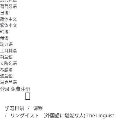
葡萄牙语
日语
简体中文
繁体中文
韩语
俄语
瑞典语
土耳其语
荷兰语
立陶宛语
希腊语
波兰语
乌克兰语
登录
免费注册
学习日语
课程
リングイスト （外国語に堪能な人) The Linguist