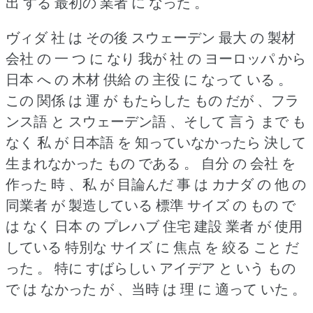
出 する 最初の 業者 に なった 。
ヴィダ 社 は その後 スウェーデン 最大 の 製材
会社 の 一 つ に なり 我が 社 の ヨーロッパ から
日本 へ の 木材 供給 の 主役 に なって いる 。
この 関係 は 運 が もたらした もの だが 、フラ
ンス語 と スウェーデン語 、そして 言う まで も
なく 私 が 日本語 を 知っていなかったら 決して
生まれなかった もの である 。
自分 の 会社 を
作った 時 、私 が 目論んだ 事 は カナダ の 他 の
同業者 が 製造している 標準 サイズ の もの で
は なく 日本 の プレハブ 住宅 建設 業者 が 使用
している 特別な サイズ に 焦点 を 絞る こと だ
った 。
特に すばらしい アイデア と いう もの
で は なかった が 、当時 は 理 に 適って いた 。