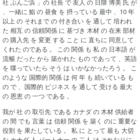
社 ぶんご浜 」の 社長 で 友人 の 日隈 博美 氏 が
、一緒に 鮨 の 昼食 を 摂っている 最中 、10 年
以上 の それまで の 付き合い を 通して 培われ
た 相互 の 信頼関係 に 基づき 木材 の 在来 部材
の 購入先 を 変更 する こと に 直ちに 同意して
くれた のである 。
この 関係 も 私 の 日本語 が
流暢 だった から 築かれた もの であって 、英語
を 喋っていたら そう は いかなかったろう 。
こ
のような 国際的 関係 は 何 年 も 続いている も
の で 、国際的 ビジネス を 通して 受ける 最大
の 恩恵 の 一つ である 。
我が 社 の 取引先 である カナダ の 木材 供給者
の 間 でも 言葉 は 信頼 関係 を 築く のに 重要な
役割 を 果たしている 。
私 に とって 最も 大切
な カナダ 人 パートナー の 二人 は それなりに