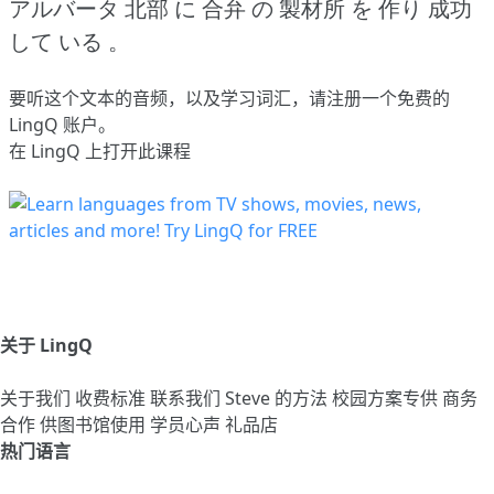
アルバータ 北部 に 合弁 の 製材所 を 作り 成功
して いる 。
要听这个文本的音频，以及学习词汇，请
注册
一个免费的
LingQ 账户。
在 LingQ 上打开此课程
关于 LingQ
关于我们
收费标准
联系我们
Steve 的方法
校园方案专供
商务
合作
供图书馆使用
学员心声
礼品店
热门语言