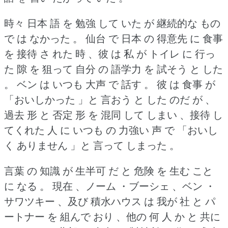
時々 日本 語 を 勉強 して いた が 継続的な もの
で は なかった 。
仙台 で 日本 の 得意先 に 食事
を 接待 さ れた 時 、彼 は 私 が トイレ に 行っ
た 隙 を 狙って 自分 の 語学力 を 試そう と した
。
ベン は いつも 大声 で 話す 。
彼 は 食事 が
「おいしかった 」と 言おう と した のだ が 、
過去 形 と 否定 形 を 混同 して しまい 、接待 し
てくれた 人 に いつも の 力強い 声 で 「おいし
く ありません 」と 言って しまった 。
言葉 の 知識 が 生半可 だ と 危険 を 生む こと
に なる 。
現在 、ノーム ・ブーシェ 、ベン ・
サワツキー 、及び 積水ハウス は 我が 社 と パ
ートナー を 組んで おり 、他の 何 人 か と 共に