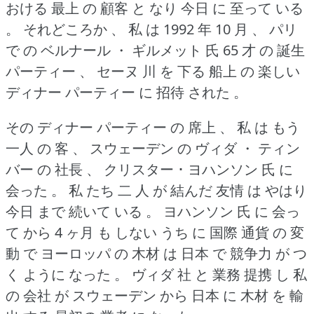
おける 最上 の 顧客 と なり 今日 に 至って いる
。
それどころか 、 私 は 1992 年 10 月 、 パリ
で の ベルナール ・ ギルメット 氏 65 才 の 誕生
パーティー 、 セーヌ 川 を 下る 船上 の 楽しい
ディナー パーティー に 招待 された 。
その ディナー パーティー の 席上 、 私 は もう
一人 の 客 、 スウェーデン の ヴィダ ・ ティン
バー の 社長 、 クリスター ･ ヨハンソン 氏 に
会った 。
私 たち 二 人 が 結んだ 友情 は やはり
今日 まで 続いて いる 。
ヨハンソン 氏 に 会っ
て から 4 ヶ月 も しない うち に 国際 通貨 の 変
動 で ヨーロッパ の 木材 は 日本 で 競争力 が つ
く ように なった 。
ヴィダ 社 と 業務 提携 し 私
の 会社 が スウェーデン から 日本 に 木材 を 輸