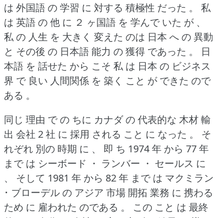
は 外国語 の 学習 に 対する 積極性 だった 。
私
は 英語 の 他 に ２ ヶ国語 を 学んで いた が 、
私 の 人生 を 大きく 変えた のは 日本 へ の 異動
と その後 の 日本語 能力 の 獲得 であった 。
日
本語 を 話せた から こそ 私 は 日本 の ビジネス
界 で 良い 人間関係 を 築く こと が できた ので
ある 。
同じ 理由 で の ちに カナダ の 代表的な 木材 輸
出 会社 2 社 に 採用 される こと に なった 。
そ
れぞれ 別の 時期 に 、 即 ち 1974 年 から 77 年
まで は シーボード ・ ランバー ・ セールス に
、 そして 1981 年 から 82 年 まで は マクミラン
･ ブローデル の アジア 市場 開拓 業務 に 携わる
ため に 雇われた のである 。
この こと は 最終