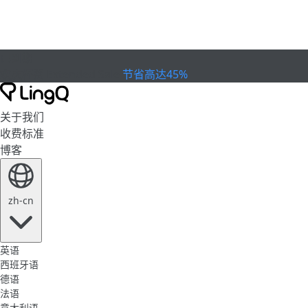
已到期
欢庆杯赛
Extended Sale
节省高达45%
关于我们
收费标准
博客
zh-cn
英语
西班牙语
德语
法语
意大利语