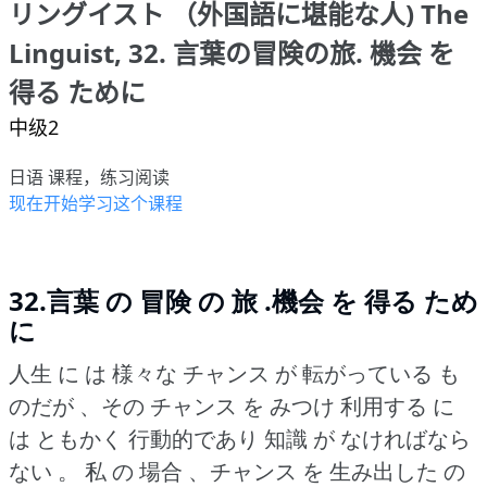
リングイスト （外国語に堪能な人) The
Linguist, 32. 言葉の冒険の旅. 機会 を
得る ために
中级2
日语 课程，练习阅读
现在开始学习这个课程
32.言葉 の 冒険 の 旅 .機会 を 得る ため
に
人生 に は 様々な チャンス が 転がっている も
のだが 、その チャンス を みつけ 利用する に
は ともかく 行動的であり 知識 が なければなら
ない 。
私 の 場合 、チャンス を 生み出した の