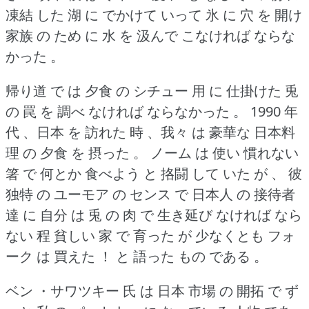
凍結 した 湖 に でかけて いって 氷 に 穴 を 開け
家族 の ため に 水 を 汲んで こなければ ならな
かった 。
帰り道 で は 夕食 の シチュー 用 に 仕掛けた 兎
の 罠 を 調べ なければ ならなかった 。
1990 年
代 、日本 を 訪れた 時 、我々 は 豪華な 日本料
理 の 夕食 を 摂った 。
ノーム は 使い 慣れない
箸 で 何とか 食べよう と 挌闘 して いた が 、 彼
独特 の ユーモア の センス で 日本人 の 接待者
達 に 自分 は 兎 の 肉 で 生き延び なければ なら
ない 程 貧しい 家 で 育った が 少なくとも フォ
ーク は 買えた ！
と 語った もの である 。
ベン ・サワツキー 氏 は 日本 市場 の 開拓 で ず