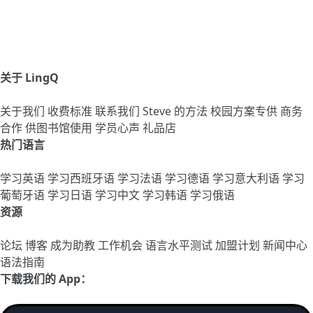
关于 LingQ
关于我们
收费标准
联系我们
Steve 的方法
校园方案专供
商务
合作
供图书馆使用
学员心声
礼品店
热门语言
学习英语
学习西班牙语
学习法语
学习德语
学习意大利语
学习
葡萄牙语
学习日语
学习中文
学习韩语
学习俄语
资源
论坛
博客
成为助教
工作机会
语言水平测试
加盟计划
新闻中心
语法指南
下载我们的 App：