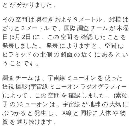
と が 分かりました 。
その 空間 は 奥行き およそ 9 メートル 、縦横 は
ざっと 2 メートル で 、国際 調査 チーム が 木曜
日 (3月 2日 )に 、この 空間 を 確認 した こと を
発表しました 。
発表 に よります と 、空間 は
ピラミッド の 北側 の 斜面 の 近く に ある と い
う こと です 。
調査 チーム は 、宇宙線 ミューオン を 使った
透視 撮影 (宇宙線 ミューオン ラジオグラフィー
)によって 、この 空間 を 確認 しました 。
(素粒
子 の )ミューオン は 、宇宙線 が 地球 の 大気 に
ぶつかる と 発生 し 、 X線 と 同様に 人体 や 物
質 を 通り抜けます 。