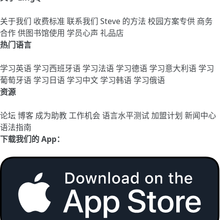
关于我们
收费标准
联系我们
Steve 的方法
校园方案专供
商务
合作
供图书馆使用
学员心声
礼品店
热门语言
学习英语
学习西班牙语
学习法语
学习德语
学习意大利语
学习
葡萄牙语
学习日语
学习中文
学习韩语
学习俄语
资源
论坛
博客
成为助教
工作机会
语言水平测试
加盟计划
新闻中心
语法指南
下载我们的 App：