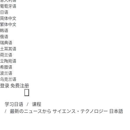
葡萄牙语
日语
简体中文
繁体中文
韩语
俄语
瑞典语
土耳其语
荷兰语
立陶宛语
希腊语
波兰语
乌克兰语
登录
免费注册
学习日语
课程
最新のニュースから サイエンス・テクノロジー 日本語