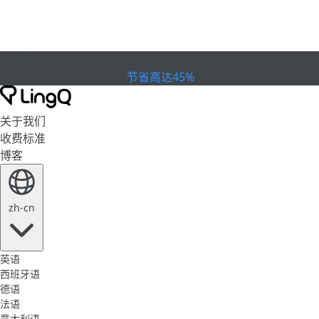
已到期
欢庆杯赛
Extended Sale
节省高达45%
关于我们
收费标准
博客
zh-cn
英语
西班牙语
德语
法语
意大利语