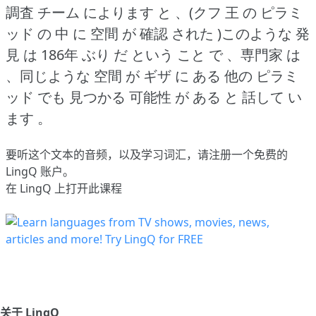
調査 チーム によります と 、(クフ 王 の ピラミ
ッド の 中 に 空間 が 確認 された )このような 発
見 は 186年 ぶり だ という こと で 、専門家 は
、同じような 空間 が ギザ に ある 他の ピラミ
ッド でも 見つかる 可能性 が ある と 話して い
ます 。
要听这个文本的音频，以及学习词汇，请
注册
一个免费的
LingQ 账户。
在 LingQ 上打开此课程
关于 LingQ