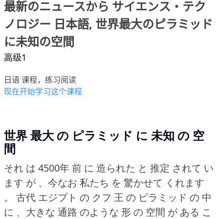
最新のニュースから サイエンス・テク
ノロジー 日本語, 世界最大のピラミッド
に未知の空間
高级1
日语 课程，练习阅读
现在开始学习这个课程
世界 最大 の ピラミッド に 未知 の 空
間
それ は 4500年 前 に 造られた と 推定 されて い
ます が 、今なお 私たち を 驚かせて くれます
。
古代 エジプト の クフ 王 の ピラミッド の 中
に 、大きな 通路 のような 形 の 空間 が ある こ