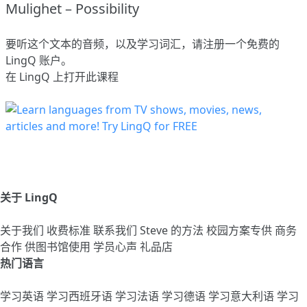
Mulighet – Possibility
要听这个文本的音频，以及学习词汇，请
注册
一个免费的
LingQ 账户。
在 LingQ 上打开此课程
关于 LingQ
关于我们
收费标准
联系我们
Steve 的方法
校园方案专供
商务
合作
供图书馆使用
学员心声
礼品店
热门语言
学习英语
学习西班牙语
学习法语
学习德语
学习意大利语
学习