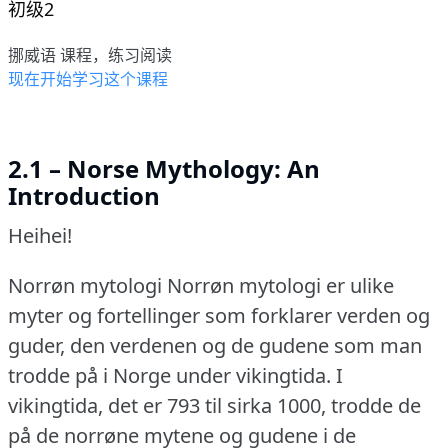
初级2
挪威语 课程，练习阅读
现在开始学习这个课程
2.1 – Norse Mythology: An
Introduction
Heihei!
Norrøn mytologi Norrøn mytologi er ulike
myter og fortellinger som forklarer verden og
guder, den verdenen og de gudene som man
trodde på i Norge under vikingtida.
I
vikingtida, det er 793 til sirka 1000, trodde de
på de norrøne mytene og gudene i de