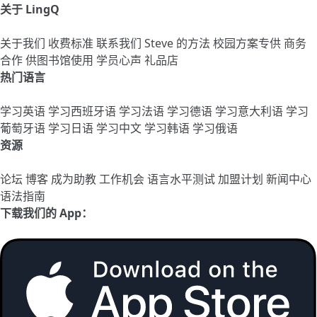
关于 LingQ
关于我们
收费标准
联系我们
Steve 的方法
校园方案专供
商务
合作
供图书馆使用
学员心声
礼品店
热门语言
学习英语
学习西班牙语
学习法语
学习德语
学习意大利语
学习
葡萄牙语
学习日语
学习中文
学习韩语
学习俄语
资源
论坛
博客
成为助教
工作机会
语言水平测试
加盟计划
新闻中心
语法指南
下载我们的 App：