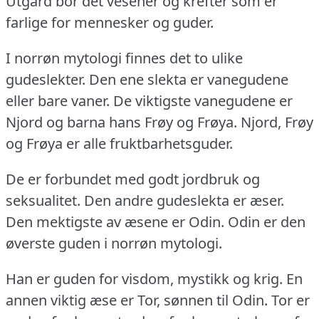
Utgard bor det vesener og krefter som er
farlige for mennesker og guder.
I norrøn mytologi finnes det to ulike
gudeslekter.
Den ene slekta er vanegudene
eller bare vaner.
De viktigste vanegudene er
Njord og barna hans Frøy og Frøya.
Njord, Frøy
og Frøya er alle fruktbarhetsguder.
De er forbundet med godt jordbruk og
seksualitet.
Den andre gudeslekta er æser.
Den mektigste av æsene er Odin.
Odin er den
øverste guden i norrøn mytologi.
Han er guden for visdom, mystikk og krig.
En
annen viktig æse er Tor, sønnen til Odin.
Tor er