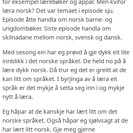
for eksempel lærebøker og appar.
Men kvifor
læra norsk?
Det var temaet i episode sju.
Episode åtte handla om norsk barne- og
ungdombøker.
Siste episode handla om
skilnadane mellom norsk, svensk og dansk.
Med sesong ein har eg prøvd å gje dykk eit lite
innblikk i det norske språket.
De held no på å
lære dykk norsk.
Då trur eg det er greitt at de
kan litt om språket.
I byrjinga av å læra eit
språk er det mykje å setta seg inn i og mykje
nytt å læra.
Eg håpar at de kanskje har lært litt om det
norske språket.
Også håpar eg sjølvsagt at de
har lært litt norsk.
Gje meg gjerne