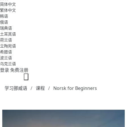
简体中文
繁体中文
韩语
俄语
瑞典语
土耳其语
荷兰语
立陶宛语
希腊语
波兰语
乌克兰语
登录
免费注册
学习挪威语
课程
Norsk for Beginners