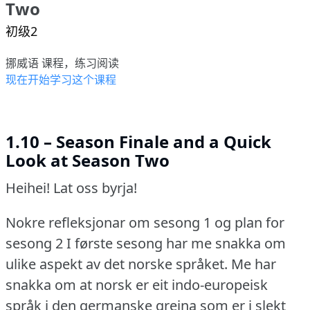
Two
初级2
挪威语 课程，练习阅读
现在开始学习这个课程
1.10 – Season Finale and a Quick
Look at Season Two
Heihei!
Lat oss byrja!
Nokre refleksjonar om sesong 1 og plan for
sesong 2 I første sesong har me snakka om
ulike aspekt av det norske språket.
Me har
snakka om at norsk er eit indo-europeisk
språk i den germanske greina som er i slekt