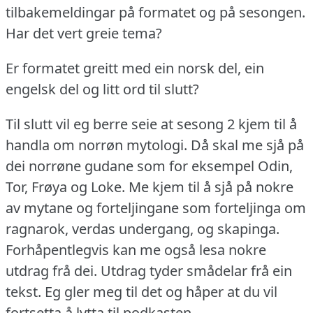
tilbakemeldingar på formatet og på sesongen.
Har det vert greie tema?
Er formatet greitt med ein norsk del, ein
engelsk del og litt ord til slutt?
Til slutt vil eg berre seie at sesong 2 kjem til å
handla om norrøn mytologi.
Då skal me sjå på
dei norrøne gudane som for eksempel Odin,
Tor, Frøya og Loke.
Me kjem til å sjå på nokre
av mytane og forteljingane som forteljinga om
ragnarok, verdas undergang, og skapinga.
Forhåpentlegvis kan me også lesa nokre
utdrag frå dei.
Utdrag tyder smådelar frå ein
tekst.
Eg gler meg til det og håper at du vil
fortsetta å lytta til podkasten.