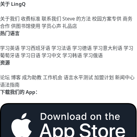
关于 LingQ
关于我们
收费标准
联系我们
Steve 的方法
校园方案专供
商务
合作
供图书馆使用
学员心声
礼品店
热门语言
学习英语
学习西班牙语
学习法语
学习德语
学习意大利语
学习
葡萄牙语
学习日语
学习中文
学习韩语
学习俄语
资源
论坛
博客
成为助教
工作机会
语言水平测试
加盟计划
新闻中心
语法指南
下载我们的 App：