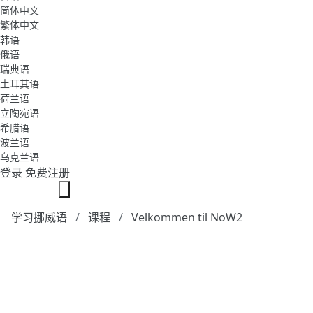
简体中文
繁体中文
韩语
俄语
瑞典语
土耳其语
荷兰语
立陶宛语
希腊语
波兰语
乌克兰语
登录
免费注册
学习挪威语
课程
Velkommen til NoW2