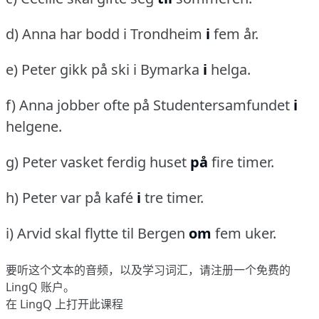
d) Anna har bodd i Trondheim
i
fem år.
e) Peter gikk på ski i Bymarka
i
helga.
f) Anna jobber ofte på Studentersamfundet
i
helgene.
g) Peter vasket ferdig huset
på
fire timer.
h) Peter var på kafé
i
tre timer.
i) Arvid skal flytte til Bergen
om
fem uker.
要听这个文本的音频，以及学习词汇，请
注册
一个免费的
LingQ 账户。
在 LingQ 上打开此课程