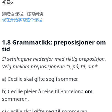
初级2
挪威语 课程，练习阅读
现在开始学习这个课程
1.8 Grammatikk: preposisjoner om
tid
Si setningene nedenfor med riktig preposisjon.
Velg mellom preposisjonene *i, på, til, om*.
a) Cecilie skal gifte seg
i
sommer.
b) Cecilie pleier å reise til Barcelona
om
sommeren.
c) Cecilie skal gifte seg
til
sommeren.