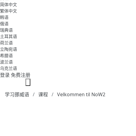
简体中文
繁体中文
韩语
俄语
瑞典语
土耳其语
荷兰语
立陶宛语
希腊语
波兰语
乌克兰语
登录
免费注册
学习挪威语
课程
Velkommen til NoW2