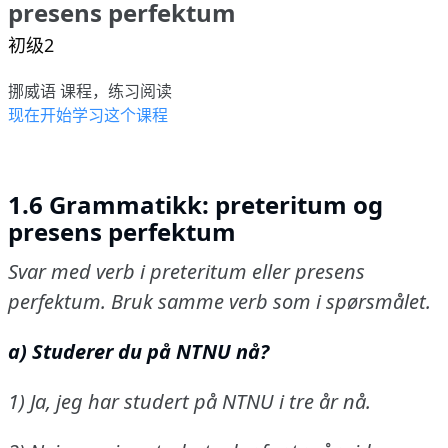
presens perfektum
初级2
挪威语 课程，练习阅读
现在开始学习这个课程
1.6 Grammatikk: preteritum og
presens perfektum
Svar med verb i preteritum eller presens
perfektum.
Bruk samme verb som i spørsmålet.
a) Studerer du på NTNU nå?
1) Ja, jeg har studert på NTNU i tre år nå.