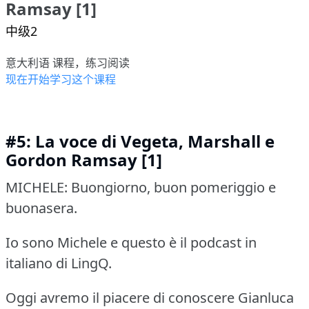
Ramsay [1]
中级2
意大利语 课程，练习阅读
现在开始学习这个课程
#5: La voce di Vegeta, Marshall e
Gordon Ramsay [1]
MICHELE: Buongiorno, buon pomeriggio e
buonasera.
Io sono Michele e questo è il podcast in
italiano di LingQ.
Oggi avremo il piacere di conoscere Gianluca