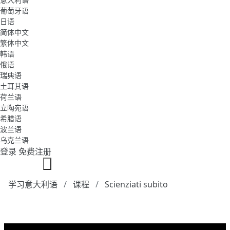
葡萄牙语
日语
简体中文
繁体中文
韩语
俄语
瑞典语
土耳其语
荷兰语
立陶宛语
希腊语
波兰语
乌克兰语
登录
免费注册
学习意大利语
课程
Scienziati subito