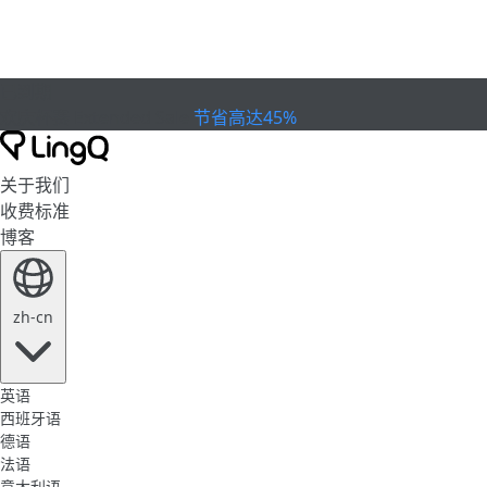
已到期
欢庆杯赛
Extended Sale
节省高达45%
关于我们
收费标准
博客
zh-cn
英语
西班牙语
德语
法语
意大利语