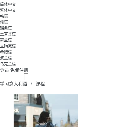
简体中文
繁体中文
韩语
俄语
瑞典语
土耳其语
荷兰语
立陶宛语
希腊语
波兰语
乌克兰语
登录
免费注册
学习意大利语
课程