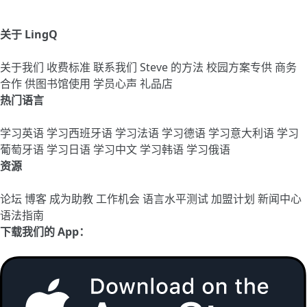
关于 LingQ
关于我们
收费标准
联系我们
Steve 的方法
校园方案专供
商务
合作
供图书馆使用
学员心声
礼品店
热门语言
学习英语
学习西班牙语
学习法语
学习德语
学习意大利语
学习
葡萄牙语
学习日语
学习中文
学习韩语
学习俄语
资源
论坛
博客
成为助教
工作机会
语言水平测试
加盟计划
新闻中心
语法指南
下载我们的 App：