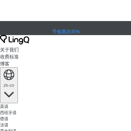
已到期
欢庆杯赛
Extended Sale
节省高达45%
关于我们
收费标准
博客
zh-cn
英语
西班牙语
德语
法语
意大利语