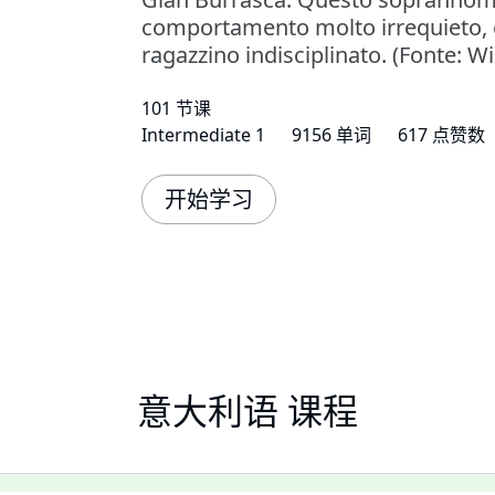
comportamento molto irrequieto, è
ragazzino indisciplinato. (Fonte: W
101 节课
Intermediate 1
9156 单词
617 点赞数
开始学习
意大利语 课程