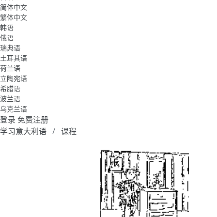
简体中文
繁体中文
韩语
俄语
瑞典语
土耳其语
荷兰语
立陶宛语
希腊语
波兰语
乌克兰语
登录
免费注册
学习意大利语
课程