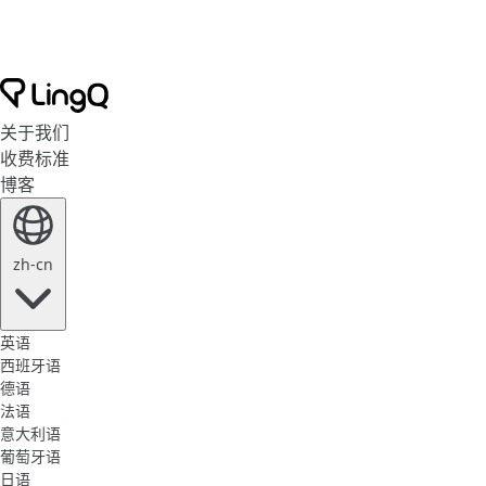
关于我们
收费标准
博客
zh-cn
英语
西班牙语
德语
法语
意大利语
葡萄牙语
日语