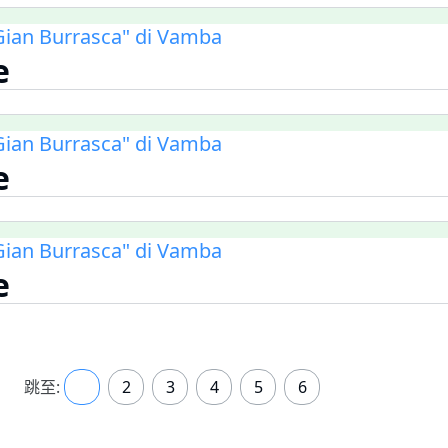
i Gian Burrasca" di Vamba
e
i Gian Burrasca" di Vamba
e
i Gian Burrasca" di Vamba
e
跳至:
1
2
3
4
5
6