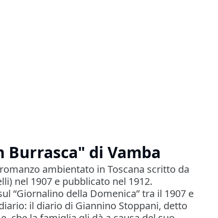
an Burrasca" di Vamba
n romanzo ambientato in Toscana scritto da
li) nel 1907 e pubblicato nel 1912.
ul “Giornalino della Domenica” tra il 1907 e
i diario: il diario di Giannino Stoppani, detto
 che la famiglia gli dà a causa del suo