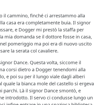
 il cammino, finché ci arrestammo alla
ella casa era completamente buia.
Il signor
ussare, e Dogger mi prestò la staffa per
alla mia domanda se il dottore fosse in casa,
o nel pomeriggio ma poi era di nuovo uscito
sare la serata col cavaliere.
 signor Dance.
Questa volta, siccome il
, ma corsi dietro a Dogger tenendomi alla
o, e poi su per il lungo viale dagli alberi
al quale la bianca mole del castello si ergeva
i parchi.
Là il signor Dance smontò, e
ne introdotto.
Il servo ci condusse lungo un
ci infine entrare in una spaziosa biblioteca