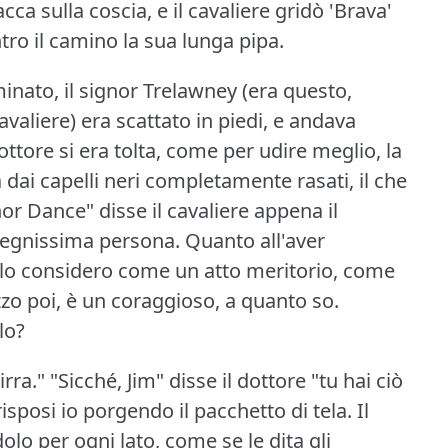
cca sulla coscia, e il cavaliere gridò 'Brava'
tro il camino la sua lunga pipa.
inato, il signor Trelawney (era questo,
avaliere) era scattato in piedi, e andava
ottore si era tolta, come per udire meglio, la
 dai capelli neri completamente rasati, il che
or Dance" disse il cavaliere appena il
 degnissima persona.
Quanto all'aver
o lo considero come un atto meritorio, come
o poi, è un coraggioso, a quanto so.
lo?
irra."
"Sicché, Jim" disse il dottore "tu hai ciò
risposi io porgendo il pacchetto di tela.
Il
olo per ogni lato, come se le dita gli