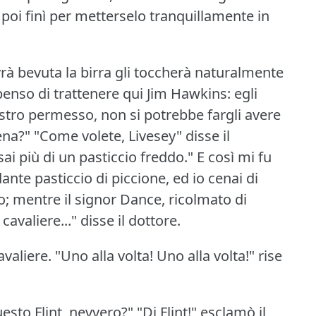
a poi finì per metterselo tranquillamente in
rà bevuta la birra gli toccherà naturalmente
penso di trattenere qui Jim Hawkins: egli
ostro permesso, non si potrebbe fargli avere
ena?"
"Come volete, Livesey" disse il
i più di un pasticcio freddo."
E così mi fu
nte pasticcio di piccione, ed io cenai di
; mentre il signor Dance, ricolmato di
 cavaliere..." disse il dottore.
avaliere.
"Uno alla volta!
Uno alla volta!"
rise
esto Flint, nevvero?"
"Di Flint!"
esclamò il