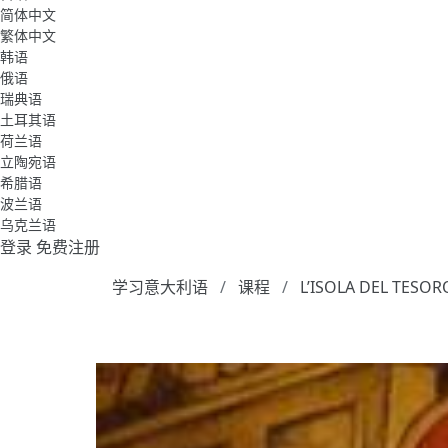
简体中文
繁体中文
韩语
俄语
瑞典语
土耳其语
荷兰语
立陶宛语
希腊语
波兰语
乌克兰语
登录
免费注册
学习意大利语
课程
L’ISOLA DEL TESOR