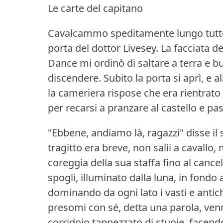
Le carte del capitano
Cavalcammo speditamente lungo tutto
porta del dottor Livesey.
La facciata d
Dance mi ordinò di saltare a terra e b
discendere.
Subito la porta si aprì, e 
la cameriera rispose che era rientrat
per recarsi a pranzare al castello e pas
"Ebbene, andiamo là, ragazzi" disse il
tragitto era breve, non salii a cavallo
coreggia della sua staffa fino al cancell
spogli, illuminato dalla luna, in fondo 
dominando da ogni lato i vasti e antich
presomi con sé, detta una parola, ven
corridoio tappezzato di stuoie, facendo