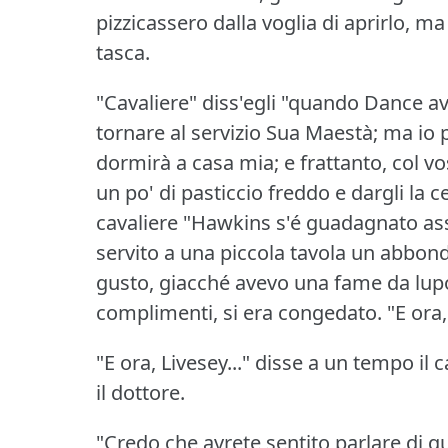
pizzicassero dalla voglia di aprirlo, m
tasca.
"Cavaliere" diss'egli "quando Dance av
tornare al servizio Sua Maestà; ma io 
dormirà a casa mia; e frattanto, col v
un po' di pasticcio freddo e dargli la c
cavaliere "Hawkins s'é guadagnato assa
servito a una piccola tavola un abbonda
gusto, giacché avevo una fame da lupo
complimenti, si era congedato.
"E ora,
"E ora, Livesey..." disse a un tempo il c
il dottore.
"Credo che avrete sentito parlare di qu