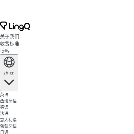
关于我们
收费标准
博客
zh-cn
英语
西班牙语
德语
法语
意大利语
葡萄牙语
日语