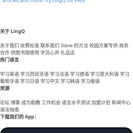
关于 LingQ
关于我们
收费标准
联系我们
Steve 的方法
校园方案专供
商务
合作
供图书馆使用
学员心声
礼品店
热门语言
学习英语
学习西班牙语
学习法语
学习德语
学习意大利语
学习
葡萄牙语
学习日语
学习中文
学习韩语
学习俄语
资源
论坛
博客
成为助教
工作机会
语言水平测试
加盟计划
新闻中心
语法指南
下载我们的 App：