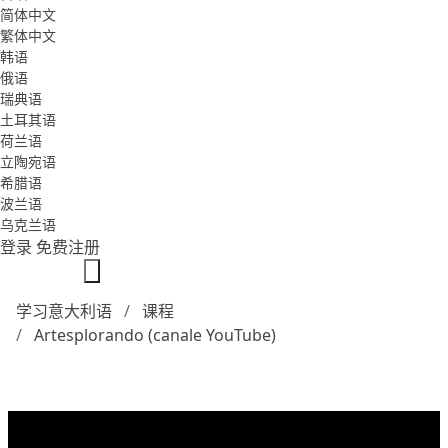
简体中文
繁体中文
韩语
俄语
瑞典语
土耳其语
荷兰语
立陶宛语
希腊语
波兰语
乌克兰语
登录
免费注册
学习意大利语
课程
Artesplorando (canale YouTube)