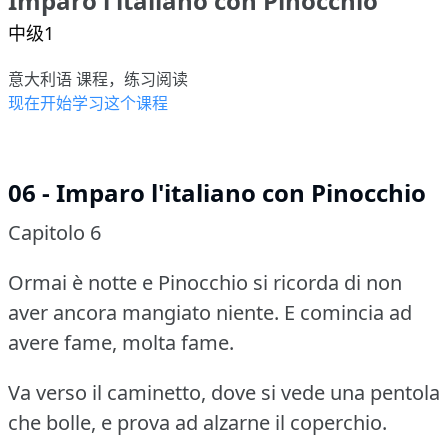
Imparo l'italiano con Pinocchio
中级1
意大利语 课程，练习阅读
现在开始学习这个课程
06 - Imparo l'italiano con Pinocchio
Capitolo 6
Ormai è notte e Pinocchio si ricorda di non
aver ancora mangiato niente.
E comincia ad
avere fame, molta fame.
Va verso il caminetto, dove si vede una pentola
che bolle, e prova ad alzarne il coperchio.