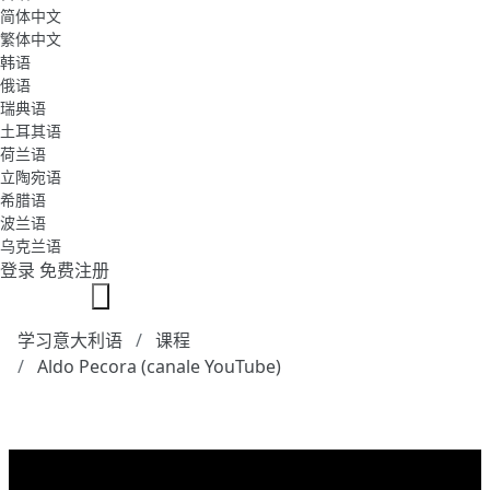
简体中文
繁体中文
韩语
俄语
瑞典语
土耳其语
荷兰语
立陶宛语
希腊语
波兰语
乌克兰语
登录
免费注册
学习意大利语
课程
Aldo Pecora (canale YouTube)