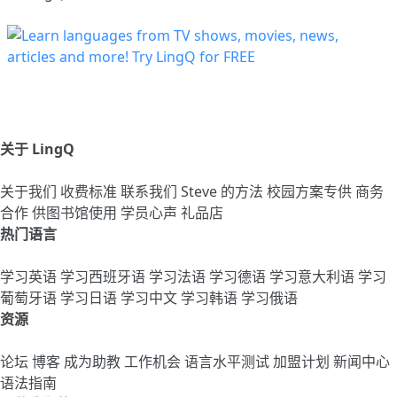
关于 LingQ
关于我们
收费标准
联系我们
Steve 的方法
校园方案专供
商务
合作
供图书馆使用
学员心声
礼品店
热门语言
学习英语
学习西班牙语
学习法语
学习德语
学习意大利语
学习
葡萄牙语
学习日语
学习中文
学习韩语
学习俄语
资源
论坛
博客
成为助教
工作机会
语言水平测试
加盟计划
新闻中心
语法指南