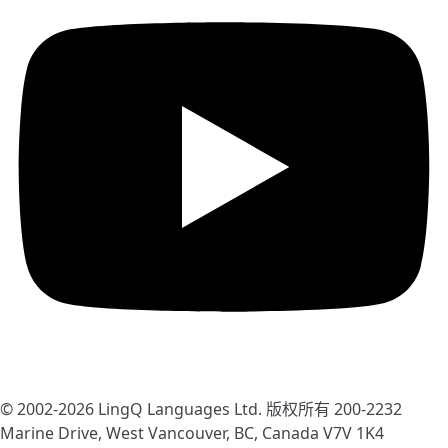
© 2002-2026
LingQ Languages Ltd.
版权所有 200-2232
Marine Drive, West Vancouver, BC, Canada
V7V 1K4