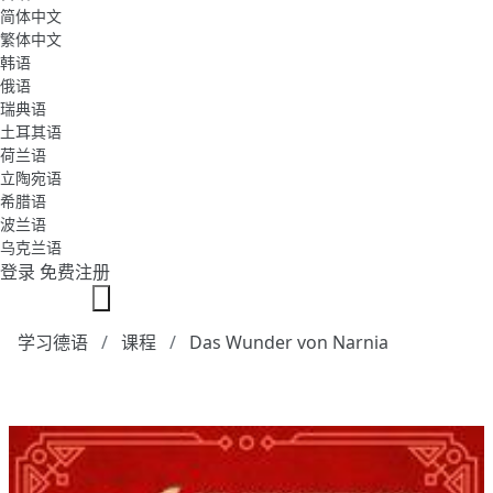
简体中文
繁体中文
韩语
俄语
瑞典语
土耳其语
荷兰语
立陶宛语
希腊语
波兰语
乌克兰语
登录
免费注册
学习德语
课程
Das Wunder von Narnia