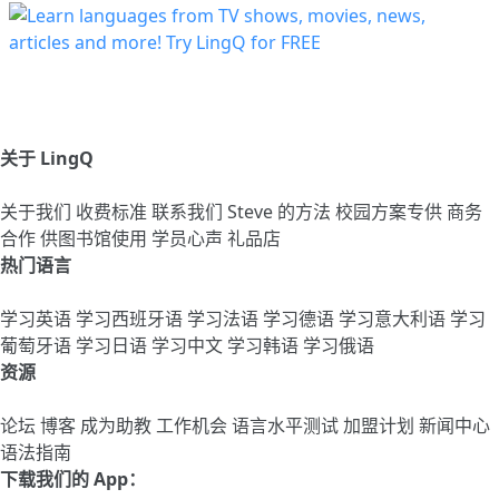
关于 LingQ
关于我们
收费标准
联系我们
Steve 的方法
校园方案专供
商务
合作
供图书馆使用
学员心声
礼品店
热门语言
学习英语
学习西班牙语
学习法语
学习德语
学习意大利语
学习
葡萄牙语
学习日语
学习中文
学习韩语
学习俄语
资源
论坛
博客
成为助教
工作机会
语言水平测试
加盟计划
新闻中心
语法指南
下载我们的 App：