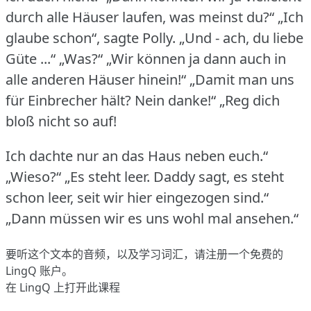
durch alle Häuser laufen, was meinst du?“ „Ich
glaube schon“, sagte Polly.
„Und - ach, du liebe
Güte ...“ „Was?“ „Wir können ja dann auch in
alle anderen Häuser hinein!“ „Damit man uns
für Einbrecher hält?
Nein danke!“ „Reg dich
bloß nicht so auf!
Ich dachte nur an das Haus neben euch.“
„Wieso?“ „Es steht leer.
Daddy sagt, es steht
schon leer, seit wir hier eingezogen sind.“
„Dann müssen wir es uns wohl mal ansehen.“
要听这个文本的音频，以及学习词汇，请
注册
一个免费的
LingQ 账户。
在 LingQ 上打开此课程