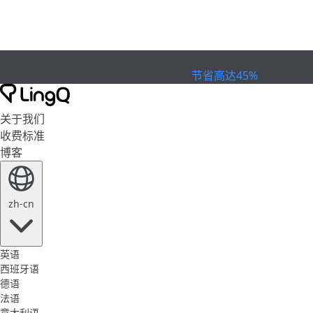
已到期
欢庆杯赛
Extended Sale
节省高达45%
关于我们
收费标准
博客
zh-cn
英语
西班牙语
德语
法语
意大利语