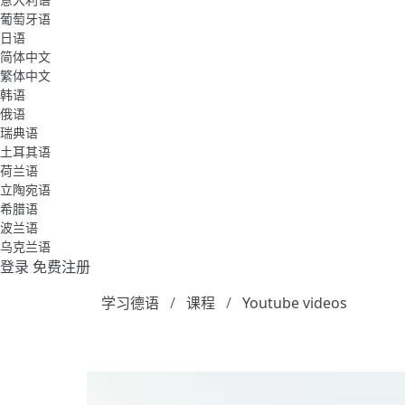
葡萄牙语
日语
简体中文
繁体中文
韩语
俄语
瑞典语
土耳其语
荷兰语
立陶宛语
希腊语
波兰语
乌克兰语
登录
免费注册
学习德语
课程
Youtube videos