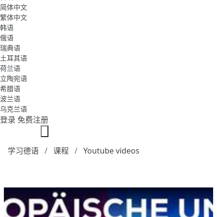
简体中文
繁体中文
韩语
俄语
瑞典语
土耳其语
荷兰语
立陶宛语
希腊语
波兰语
乌克兰语
登录
免费注册
学习德语
课程
Youtube videos