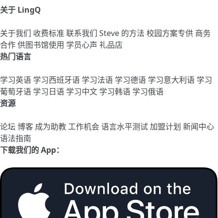
关于 LingQ
关于我们
收费标准
联系我们
Steve 的方法
校园方案专供
商务
合作
供图书馆使用
学员心声
礼品店
热门语言
学习英语
学习西班牙语
学习法语
学习德语
学习意大利语
学习
葡萄牙语
学习日语
学习中文
学习韩语
学习俄语
资源
论坛
博客
成为助教
工作机会
语言水平测试
加盟计划
新闻中心
语法指南
下载我们的 App：