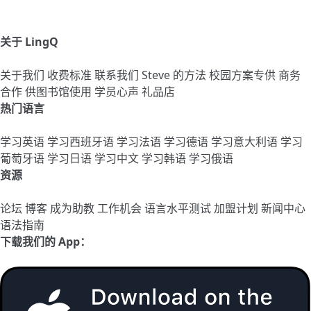
关于 LingQ
关于我们
收费标准
联系我们
Steve 的方法
校园方案专供
商务
合作
供图书馆使用
学员心声
礼品店
热门语言
学习英语
学习西班牙语
学习法语
学习德语
学习意大利语
学习
葡萄牙语
学习日语
学习中文
学习韩语
学习俄语
资源
论坛
博客
成为助教
工作机会
语言水平测试
加盟计划
新闻中心
语法指南
下载我们的 App：