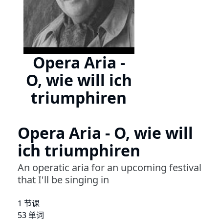
Opera Aria -
O, wie will ich
triumphiren
Opera Aria - O, wie will
ich triumphiren
An operatic aria for an upcoming festival
that I'll be singing in
1 节课
53 单词