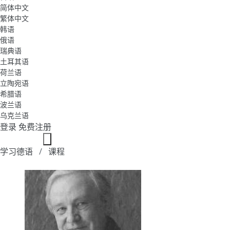
简体中文
繁体中文
韩语
俄语
瑞典语
土耳其语
荷兰语
立陶宛语
希腊语
波兰语
乌克兰语
登录
免费注册
学习德语
课程