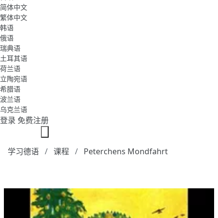
简体中文
繁体中文
韩语
俄语
瑞典语
土耳其语
荷兰语
立陶宛语
希腊语
波兰语
乌克兰语
登录
免费注册
学习德语
课程
Peterchens Mondfahrt