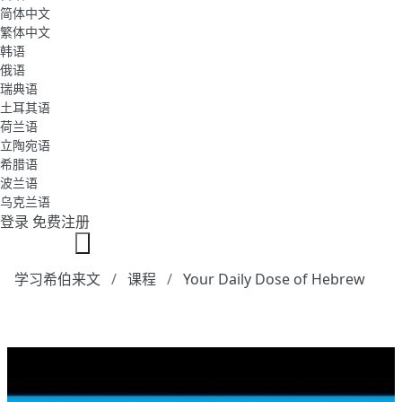
简体中文
繁体中文
韩语
俄语
瑞典语
土耳其语
荷兰语
立陶宛语
希腊语
波兰语
乌克兰语
登录
免费注册
学习希伯来文
课程
Your Daily Dose of Hebrew