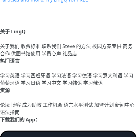
关于 LingQ
关于我们
收费标准
联系我们
Steve 的方法
校园方案专供
商务
合作
供图书馆使用
学员心声
礼品店
热门语言
学习英语
学习西班牙语
学习法语
学习德语
学习意大利语
学习
葡萄牙语
学习日语
学习中文
学习韩语
学习俄语
资源
论坛
博客
成为助教
工作机会
语言水平测试
加盟计划
新闻中心
语法指南
下载我们的 App：