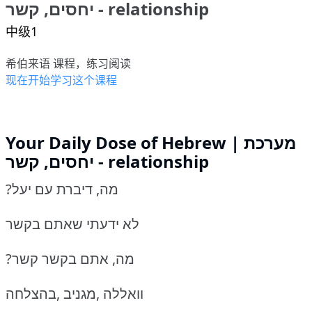
יחסים, קשר - relationship
中级1
希伯来语 课程，练习阅读
现在开始学习这个课程
Your Daily Dose of Hebrew | מערכת
יחסים, קשר - relationship
?מה, דיברת עם יעל
לא ידעתי שאתם בקשר
?מה, אתם בקשר קשר
וואללה ,מגניב ,בהצלחה