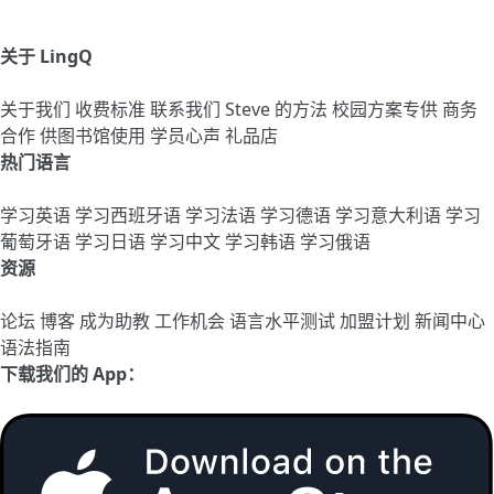
关于 LingQ
关于我们
收费标准
联系我们
Steve 的方法
校园方案专供
商务
合作
供图书馆使用
学员心声
礼品店
热门语言
学习英语
学习西班牙语
学习法语
学习德语
学习意大利语
学习
葡萄牙语
学习日语
学习中文
学习韩语
学习俄语
资源
论坛
博客
成为助教
工作机会
语言水平测试
加盟计划
新闻中心
语法指南
下载我们的 App：