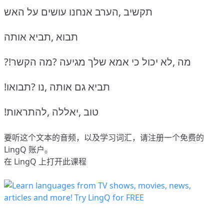
תקשיב ,הערב אנחנו עושים על האש
תבוא ,תביא אותה
?!מה ,לא יכול כי אמא שלך מגיעה ?מה הקשר
!תביא גם אותה ,נו ?תבואו
!טוב ,יאללה ,להתראות
要听这个文本的音频，以及学习词汇，请
注册
一个免费的
LingQ 账户。
在 LingQ 上打开此课程