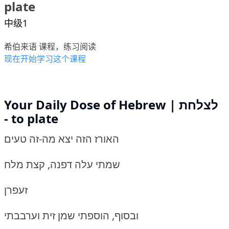
plate
中级1
希伯来语 课程，练习阅读
现在开始学习这个课程
Your Daily Dose of Hebrew | לצלחת
- to plate
האורז הזה יצא מה-זה טעים
שמתי עלה דפנה, קצת מלח
זעפרן
ובסוף, הוספתי שמן זית וערבבתי