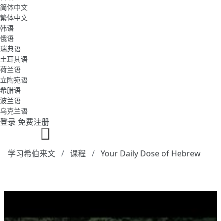
简体中文
繁体中文
韩语
俄语
瑞典语
土耳其语
荷兰语
立陶宛语
希腊语
波兰语
乌克兰语
登录
免费注册
学习希伯来文
课程
Your Daily Dose of Hebrew