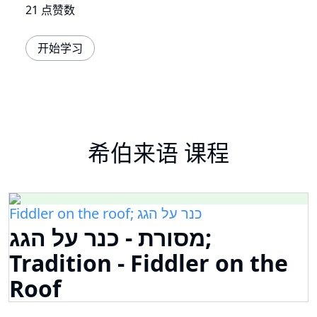
21 点赞数
开始学习
希伯来语 课程
Fiddler on the roof; כנר על הגג
מסורת - כנר על הגג;
Tradition - Fiddler on the
Roof