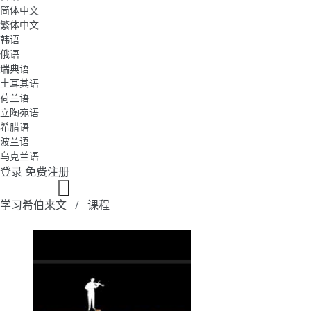
简体中文
繁体中文
韩语
俄语
瑞典语
土耳其语
荷兰语
立陶宛语
希腊语
波兰语
乌克兰语
登录
免费注册
学习希伯来文
课程