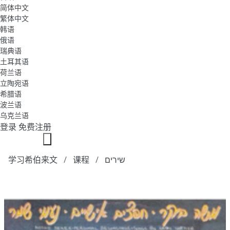
简体中文
繁体中文
韩语
俄语
瑞典语
土耳其语
荷兰语
立陶宛语
希腊语
波兰语
乌克兰语
登录
免费注册
שירים
课程
学习希伯来文