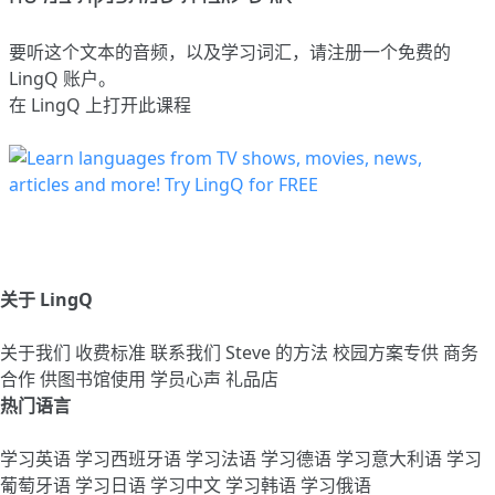
要听这个文本的音频，以及学习词汇，请
注册
一个免费的
LingQ 账户。
在 LingQ 上打开此课程
关于 LingQ
关于我们
收费标准
联系我们
Steve 的方法
校园方案专供
商务
合作
供图书馆使用
学员心声
礼品店
热门语言
学习英语
学习西班牙语
学习法语
学习德语
学习意大利语
学习
葡萄牙语
学习日语
学习中文
学习韩语
学习俄语