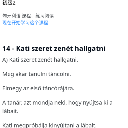
初级2
匈牙利语 课程，练习阅读
现在开始学习这个课程
14 - Kati szeret zenét hallgatni
A) Kati szeret zenét hallgatni.
Meg akar tanulni táncolni.
Elmegy az első táncórájára.
A tanár, azt mondja neki, hogy nyújtsa ki a
lábait.
Kati megpróbálja kinyújtani a lábait.