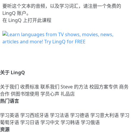
要听这个文本的音频，以及学习词汇，请
注册
一个免费的
LingQ 账户。
在 LingQ 上打开此课程
关于 LingQ
关于我们
收费标准
联系我们
Steve 的方法
校园方案专供
商务
合作
供图书馆使用
学员心声
礼品店
热门语言
学习英语
学习西班牙语
学习法语
学习德语
学习意大利语
学习
葡萄牙语
学习日语
学习中文
学习韩语
学习俄语
资源