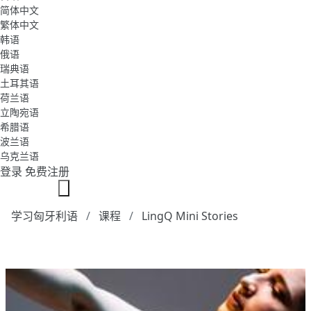
简体中文
繁体中文
韩语
俄语
瑞典语
土耳其语
荷兰语
立陶宛语
希腊语
波兰语
乌克兰语
登录
免费注册
学习匈牙利语
课程
LingQ Mini Stories