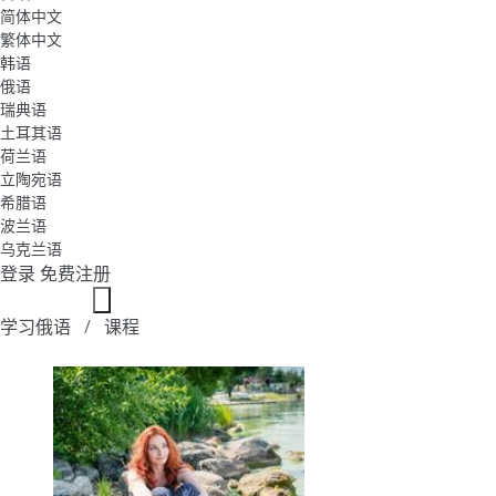
简体中文
繁体中文
韩语
俄语
瑞典语
土耳其语
荷兰语
立陶宛语
希腊语
波兰语
乌克兰语
登录
免费注册
学习俄语
课程