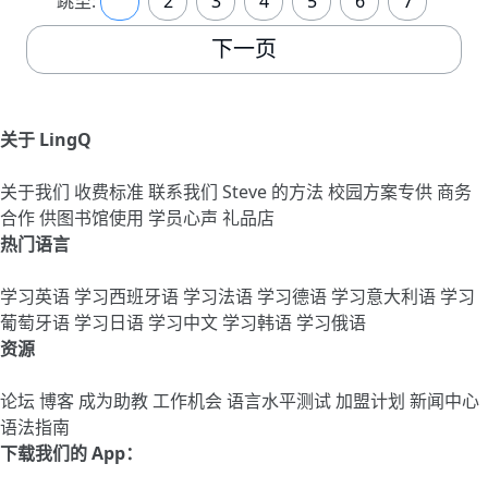
跳至:
1
2
3
4
5
6
7
下一页
关于 LingQ
关于我们
收费标准
联系我们
Steve 的方法
校园方案专供
商务
合作
供图书馆使用
学员心声
礼品店
热门语言
学习英语
学习西班牙语
学习法语
学习德语
学习意大利语
学习
葡萄牙语
学习日语
学习中文
学习韩语
学习俄语
资源
论坛
博客
成为助教
工作机会
语言水平测试
加盟计划
新闻中心
语法指南
下载我们的 App：