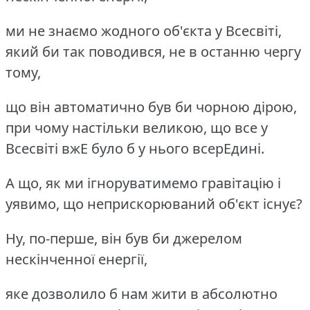
ми не знаємо жодного об'єкта у Всесвіті,
який би так поводився, не в останню чергу
тому,
що він автоматично був би чорною дірою,
при чому настільки великою, що все у
Всесвіті вжЕ було б у нього всерЕдині.
А що, як ми ігноруватимемо гравітацію і
уявимо, що неприскорюваний об'єкт існує?
Ну, по-перше, він був би джерелом
нескінченної енергії,
яке дозволило б нам жити в абсолютно