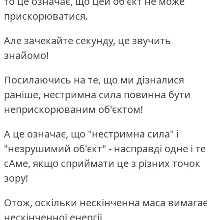
то це означає, що цей об'єкт не може
прискорюватися.
Але зачекайте секунду, це звучить
знайомо!
Посилаючись на те, що ми дізналися
раніше, нестримна сила повинна бути
неприскорюваним об'єктом!
А це означає, що "нестримна сила" і
"незрушимий об'єкт" - насправді одне і те
сАме, якщо сприймати це з різних точок
зору!
Отож, оскільки нескінченна маса вимагає
нескінченної енергії,