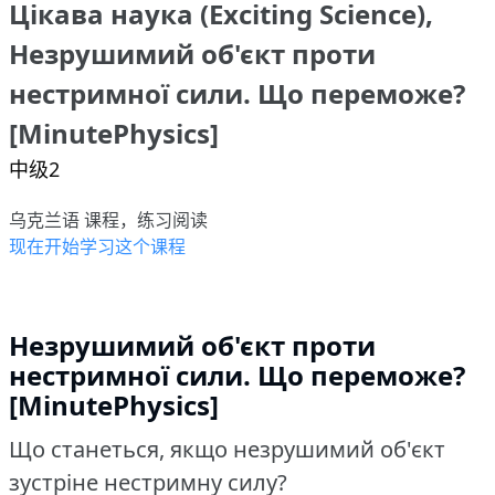
Цікава наука (Exciting Science),
Незрушимий об'єкт проти
нестримної сили. Що переможе?
[MinutePhysics]
中级2
乌克兰语 课程，练习阅读
现在开始学习这个课程
Незрушимий об'єкт проти
нестримної сили.
Що переможе?
[MinutePhysics]
Що станеться, якщо незрушимий об'єкт
зустріне нестримну силу?