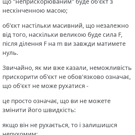
що "неприскорюваним" буде об'єкт з
нескінченною масою;
об'єкт настільки масивний, що незалежно
від того, наскільки великою буде сила F,
після ділення F на m ви завжди матимете
нуль.
Звичайно, як ми вже казали, неможливість
прискорити об'єкт не обов'язково означає,
що об'єкт не може рухатися -
це просто означає, що ви не можете
змінити його швидкість:
якщо він не рухається, то і залишишся
нерухомим;