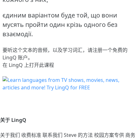
єдиним варіантом буде той, що вони
мусять пройти один крізь одного без
взаємодії.
要听这个文本的音频，以及学习词汇，请
注册
一个免费的
LingQ 账户。
在 LingQ 上打开此课程
关于 LingQ
关于我们
收费标准
联系我们
Steve 的方法
校园方案专供
商务