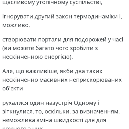
щасливому утопічному суспільстві,
ігнорувати другий закон термодинаміки і,
можливо,
створювати портали для подорожей у часі
(ви можете багато чого зробити з
нескінченною енергією).
Але, що важливіше, якби два таких
нескінченно масивних неприскорюваних
об'єкти
рухалися один назустріч Одному і
зіткнулися, то, оскільки, за визначенням,
неможлива зміна швидкості для для
кожного з них,