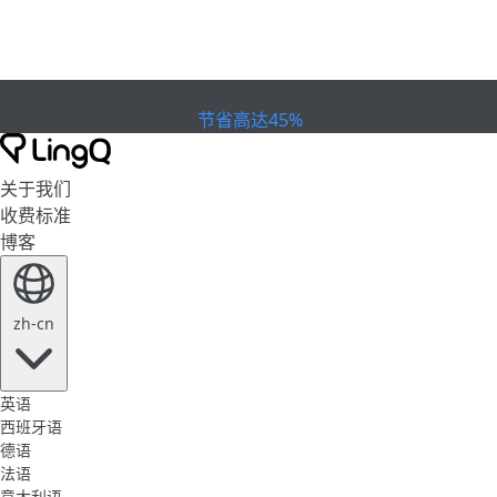
已到期
欢庆杯赛
Extended Sale
节省高达45%
关于我们
收费标准
博客
zh-cn
英语
西班牙语
德语
法语
意大利语