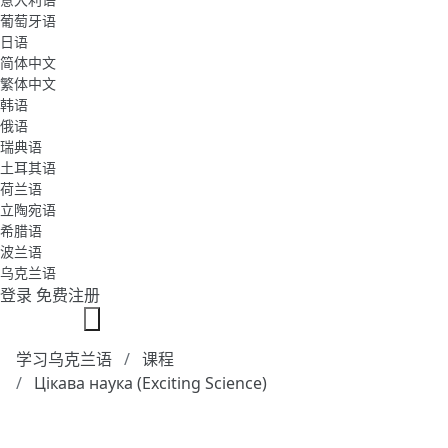
葡萄牙语
日语
简体中文
繁体中文
韩语
俄语
瑞典语
土耳其语
荷兰语
立陶宛语
希腊语
波兰语
乌克兰语
登录
免费注册
学习乌克兰语
课程
Цікава наука (Exciting Science)