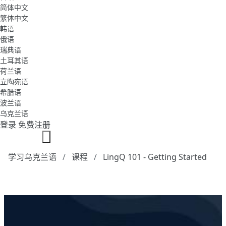
简体中文
繁体中文
韩语
俄语
瑞典语
土耳其语
荷兰语
立陶宛语
希腊语
波兰语
乌克兰语
登录
免费注册
学习乌克兰语
课程
LingQ 101 - Getting Started