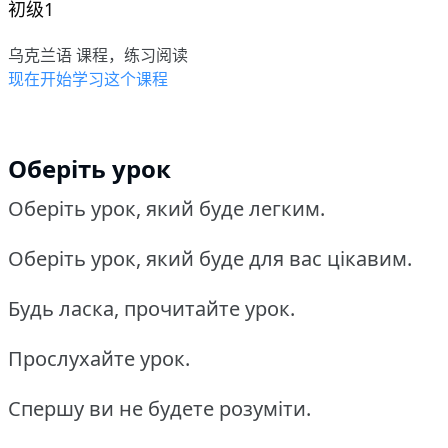
初级1
乌克兰语 课程，练习阅读
现在开始学习这个课程
Оберіть урок
Оберіть урок, який буде легким.
Оберіть урок, який буде для вас цікавим.
Будь ласка, прочитайте урок.
Прослухайте урок.
Спершу ви не будете розуміти.