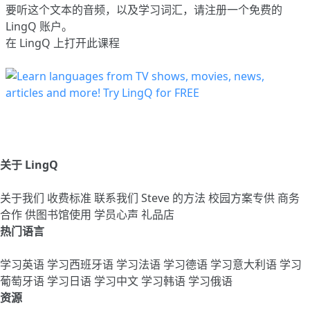
要听这个文本的音频，以及学习词汇，请
注册
一个免费的
LingQ 账户。
在 LingQ 上打开此课程
关于 LingQ
关于我们
收费标准
联系我们
Steve 的方法
校园方案专供
商务
合作
供图书馆使用
学员心声
礼品店
热门语言
学习英语
学习西班牙语
学习法语
学习德语
学习意大利语
学习
葡萄牙语
学习日语
学习中文
学习韩语
学习俄语
资源