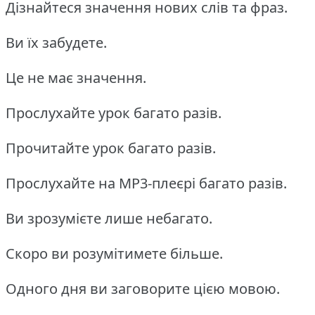
Дізнайтеся значення нових слів та фраз.
Ви їх забудете.
Це не має значення.
Прослухайте урок багато разів.
Прочитайте урок багато разів.
Прослухайте на MP3-плеєрі багато разів.
Ви зрозумієте лише небагато.
Скоро ви розумітимете більше.
Одного дня ви заговорите цією мовою.