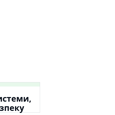
истеми,
зпеку