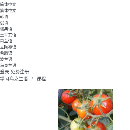
简体中文
繁体中文
韩语
俄语
瑞典语
土耳其语
荷兰语
立陶宛语
希腊语
波兰语
乌克兰语
登录
免费注册
学习乌克兰语
课程