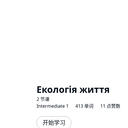
Екологія життя
2 节课
Intermediate 1
413 单词
11 点赞数
开始学习