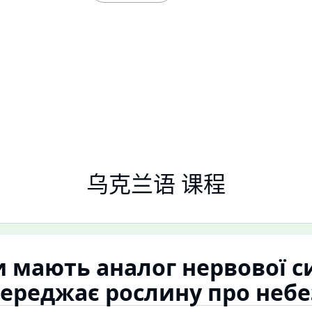
乌克兰语 课程
 мають аналог нервової с
ереджає рослину про небе