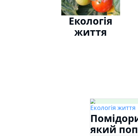
Екологія
життя
Екологія життя
Помідори
який поп