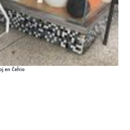
oj en Ĉeĥio