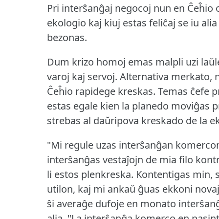
Pri interŝanĝaj negocoj nun en Ĉeĥio ok
ekologio kaj kiuj estas feliĉaj se iu al
bezonas.
Dum krizo homoj emas malpli uzi laŭl
varoj kaj servoj.
Alternativa merkato,
Ĉeĥio rapidege kreskas.
Temas ĉefe pri
estas egale kien la planedo moviĝas p
strebas al daŭripova kreskado de la 
"Mi regule uzas interŝanĝan komerco
interŝanĝas vestaĵojn de mia filo kontr
li estos plenkreska.
Kontentigas min, s
utilon, kaj mi ankaŭ ĝuas ekkoni nova
ŝi averaĝe dufoje en monato interŝa
alia.
"La interŝanĝa komerco en pasinte