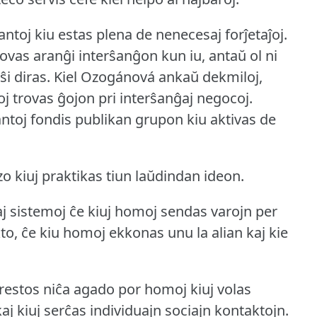
oj kiu estas plena de nenecesaj forĵetaĵoj.
provas aranĝi interŝanĝon kun iu, antaŭ ol ni
ŝi diras.
Kiel Ozogánová ankaŭ dekmiloj,
iroj trovas ĝojon pri interŝanĝaj negocoj.
ntoj fondis publikan grupon kiu aktivas de
azo kiuj praktikas tiun laŭdindan ideon.
j sistemoj ĉe kiuj homoj sendas varojn per
to, ĉe kiu homoj ekkonas unu la alian kaj kie
restos niĉa agado por homoj kiuj volas
aj kiuj serĉas individuajn sociajn kontaktojn.