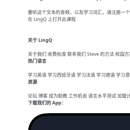
要听这个文本的音频，以及学习词汇，请
注册
一个
在 LingQ 上打开此课程
关于 LingQ
关于我们
收费标准
联系我们
Steve 的方法
校园方
热门语言
学习英语
学习西班牙语
学习法语
学习德语
学习
资源
论坛
博客
成为助教
工作机会
语言水平测试
加盟
下载我们的 App：