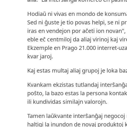
Hodiaŭ ni vivas en mondo de konsumant
Sed ni ĝuste je tio povas helpi, se ni 
iras en vendejon por aĉeti ion novan", 
eble eĉ centmiloj da aliaj virinoj kaj v
Ekzemple en Prago 21.000 interret-uza
kvar jaroj.
Kaj estas multaj aliaj grupoj je loka b
Kvankam ekzistas tutlandaj interŝanĝa
poŝto, la bazo estas la persona kontak
ili kundividas similajn valorojn.
Tamen laŭkvante interŝanĝaj negocoj 
haltigi la inundon de novaj produktoj k