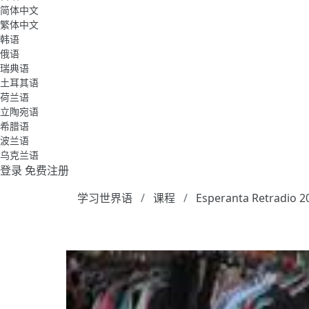
简体中文
繁体中文
韩语
俄语
瑞典语
土耳其语
荷兰语
立陶宛语
希腊语
波兰语
乌克兰语
登录
免费注册
学习世界语
课程
Esperanta Retradio 2