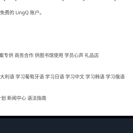
免费的 LingQ 账户。
案专供
商务合作
供图书馆使用
学员心声
礼品店
意大利语
学习葡萄牙语
学习日语
学习中文
学习韩语
学习俄语
计划
新闻中心
语法指南