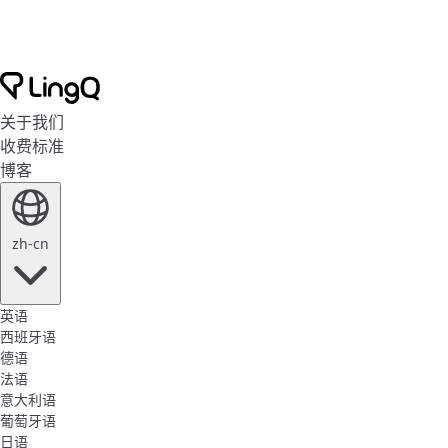
关于我们
收费标准
博客
zh-cn
英语
西班牙语
德语
法语
意大利语
葡萄牙语
日语