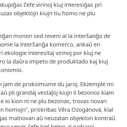
upiĝas ĉefe virinoj kiuj interesiĝas pri
ia uzas objektojn kiujn tiu homo ne plu
eĝan monon sed reveni al la interŝanĝo de
 nome la interŝanĝa komerco, ankaŭ en
 ekologie interesitaj virinoj por kiuj ne
ro la daŭra impeto de produktado kaj kiuj
ekonomio.
n jam de proksimume du jaroj.
Ekzemple mi
aŭ pli grandaj vestaĵoj kiujn li bezonos kiam
e io kion ni ne plu bezonas, trovas novan
jn homojn", priskribas Věra Ozogánová, kial
nĝas malnovan aŭ neuzatan objekton kontraŭ
co servis ĉefe kiel helpo al najbaroj.