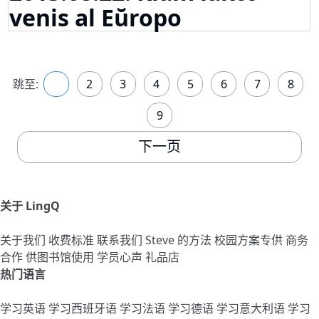
venis al Eŭropo
跳至:
1
2
3
4
5
6
7
8
9
下一页
关于 LingQ
关于我们
收费标准
联系我们
Steve 的方法
校园方案专供
商务
合作
供图书馆使用
学员心声
礼品店
热门语言
学习英语
学习西班牙语
学习法语
学习德语
学习意大利语
学习