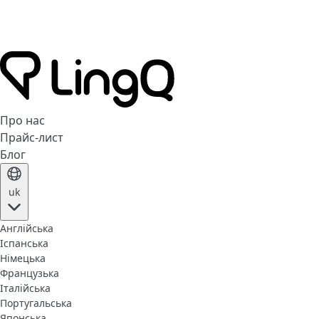
Про нас
Прайс-лист
Блог
uk
Англійська
Іспанська
Німецька
Французька
Італійська
Португальська
Японська