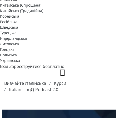
Китайська (Спрощена)
Китайська (Традиційна)
Корейська
Російська
Шведська
Турецька
Нідерландська
Литовська
Грецька
Польська
Українська
Вхід
Зареєструйтеся безплатно
Вивчайте Італійська
Курси
Italian LingQ Podcast 2.0