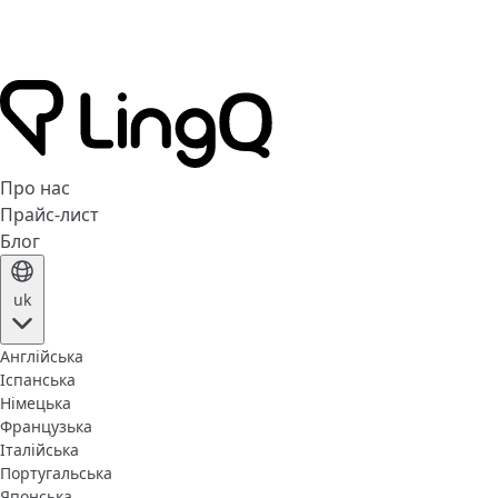
Про нас
Прайс-лист
Блог
uk
Англійська
Іспанська
Німецька
Французька
Італійська
Португальська
Японська