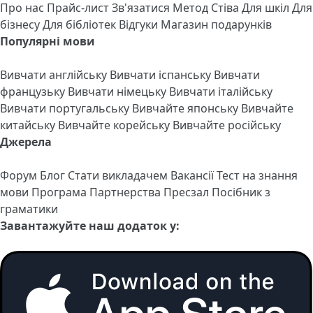
Про нас
Прайс-лист
Зв'язатися
Метод Стіва
Для шкіл
Для
бізнесу
Для бібліотек
Відгуки
Магазин подарунків
Популярні мови
Вивчати англійську
Вивчати іспанську
Вивчати
французьку
Вивчати німецьку
Вивчати італійську
Вивчати португальську
Вивчайте японську
Вивчайте
китайську
Вивчайте корейську
Вивчайте російську
Джерела
Форум
Блог
Стати викладачем
Вакансії
Тест на знання
мови
Програма Партнерства
Пресзал
Посібник з
граматики
Завантажуйте наш додаток у: