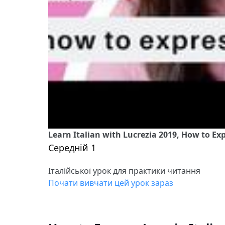
Learn Italian with Lucrezia 2019, How to Ex
Середній 1
Італійської урок для практики читання
Почати вивчати цей урок зараз