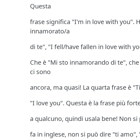
Questa
frase significa "I'm in love with you".
innamorato/a
di te", "I fell/have fallen in love with
Che è "Mi sto innamorando di te", che s
ci sono
ancora, ma quasi! La quarta frase è "T
"I love you". Questa è la frase più fort
a qualcuno, quindi usala bene! Non s
fa in inglese, non si può dire "ti amo"