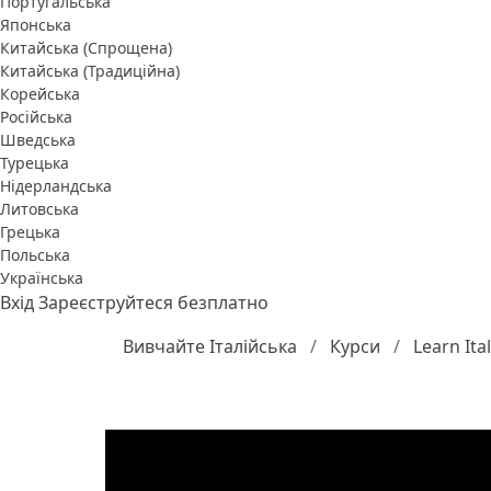
Португальська
Японська
Китайська (Спрощена)
Китайська (Традиційна)
Корейська
Російська
Шведська
Турецька
Нідерландська
Литовська
Грецька
Польська
Українська
Вхід
Зареєструйтеся безплатно
Вивчайте Італійська
Курси
Learn Ita