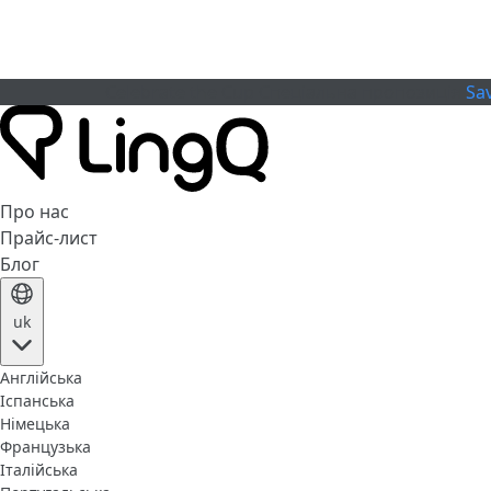
Celebrate the Cup
Спеціальна пропозиція
Sa
Про нас
Прайс-лист
Блог
uk
Англійська
Іспанська
Німецька
Французька
Італійська