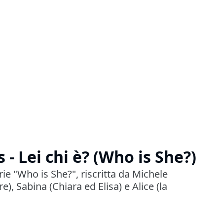
 - Lei chi è? (Who is She?)
rie "Who is She?", riscritta da Michele
e), Sabina (Chiara ed Elisa) e Alice (la