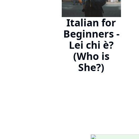
Italian for
Beginners -
Lei chi è?
(Who is
She?)