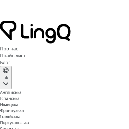
Про нас
Прайс-лист
Блог
uk
Англійська
Іспанська
Німецька
Французька
Італійська
Португальська
Японська