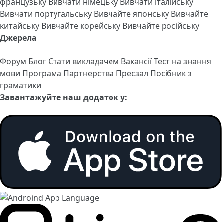
французьку
Вивчати німецьку
Вивчати італійську
Вивчати португальську
Вивчайте японську
Вивчайте
китайську
Вивчайте корейську
Вивчайте російську
Джерела
Форум
Блог
Стати викладачем
Вакансії
Тест на знання
мови
Програма Партнерства
Пресзал
Посібник з
граматики
Завантажуйте наш додаток у: