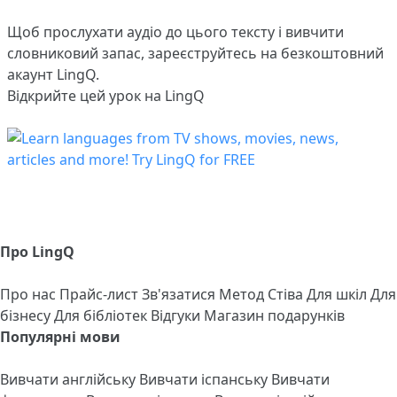
Щоб прослухати аудіо до цього тексту і вивчити
словниковий запас,
зареєструйтесь
на безкоштовний
акаунт LingQ.
Відкрийте цей урок на LingQ
Про LingQ
Про нас
Прайс-лист
Зв'язатися
Метод Стіва
Для шкіл
Для
бізнесу
Для бібліотек
Відгуки
Магазин подарунків
Популярні мови
Вивчати англійську
Вивчати іспанську
Вивчати