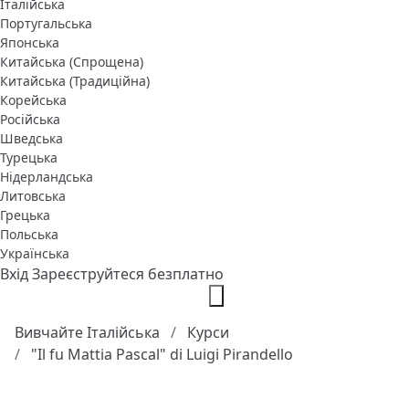
Італійська
Португальська
Японська
Китайська (Спрощена)
Китайська (Традиційна)
Корейська
Російська
Шведська
Турецька
Нідерландська
Литовська
Грецька
Польська
Українська
Вхід
Зареєструйтеся безплатно
Вивчайте Італійська
Курси
"Il fu Mattia Pascal" di Luigi Pirandello