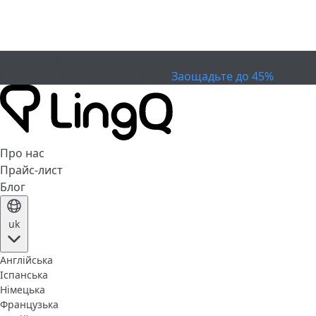
ЗАКІНЧИВСЯ
Святкуйте Кубок
Extended Sale
Заощадьте до 45%
Про нас
Прайс-лист
Блог
uk
Англійська
Іспанська
Німецька
Французька