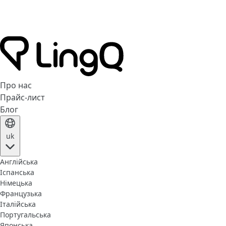
Про нас
Прайс-лист
Блог
uk
Англійська
Іспанська
Німецька
Французька
Італійська
Португальська
Японська