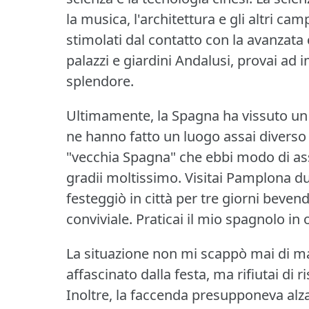
la musica, l'architettura e gli altri 
stimolati dal contatto con la avanzata c
palazzi e giardini Andalusi, provai ad
splendore.
Ultimamente, la Spagna ha vissuto un
ne hanno fatto un luogo assai diverso da
"vecchia Spagna" che ebbi modo di as
gradii moltissimo.
Visitai Pamplona dur
festeggiò in città per tre giorni bev
conviviale.
Praticai il mio spagnolo in 
La situazione non mi scappò mai di ma
affascinato dalla festa, ma rifiutai di r
Inoltre, la faccenda presupponeva alza