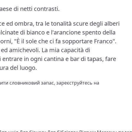
ese di netti contrasti.
uce ed ombra, tra le tonalità scure degli alberi
calcinate di bianco e l'arancione spento della
rni, "È il sole che ci fa sopportare Franco".
ed amichevoli.
La mia capacità di
ntrare in ogni cantina e bar di tapas, fare
ura del luogo.
чити словниковий запас,
зареєструйтесь
на