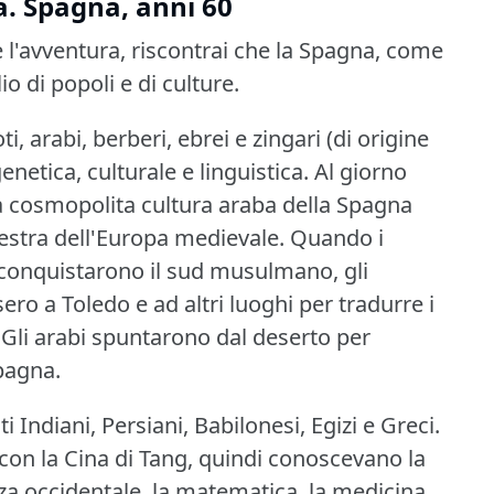
a.
Spagna, anni 60
e l'avventura, riscontrai che la Spagna, come
o di popoli e di culture.
oti, arabi, berberi, ebrei e zingari (di origine
enetica, culturale e linguistica.
Al giorno
a cosmopolita cultura araba della Spagna
estra dell'Europa medievale.
Quando i
riconquistarono il sud musulmano, gli
sero a Toledo e ad altri luoghi per tradurre i
Gli arabi spuntarono dal deserto per
Spagna.
 Indiani, Persiani, Babilonesi, Egizi e Greci.
con la Cina di Tang, quindi conoscevano la
za occidentale, la matematica, la medicina,