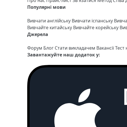
Про нас
Прайс-лист
Зв'язатися
Метод Стіва
Популярні мови
Вивчати англійську
Вивчати іспанську
Вивч
Вивчайте китайську
Вивчайте корейську
Вив
Джерела
Форум
Блог
Стати викладачем
Вакансії
Тест
Завантажуйте наш додаток у: