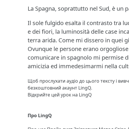
La Spagna, soprattutto nel Sud, è un pa
Il sole fulgido esalta il contrasto tra l
e dei fiori, la luminosità delle case in
terra arida.
Come mi dissero in quei gio
Ovunque le persone erano orgogliose 
comunicare in spagnolo mi permise di e
amicizia ed immedesimarmi nella cult
Щоб прослухати аудіо до цього тексту і вив
безкоштовний акаунт LingQ.
Відкрийте цей урок на LingQ
Про LingQ