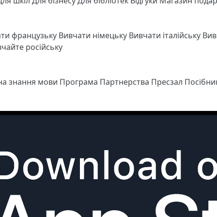
Для шкіл
Для бізнесу
Для бібліотек
Відгуки
Магазин подар
ати французьку
Вивчати німецьку
Вивчати італійську
Вив
чайте російську
 на знання мови
Програма Партнерства
Пресзал
Посібни