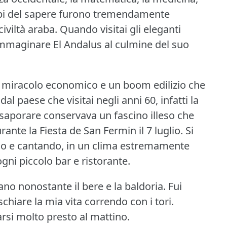
campi del sapere furono tremendamente
iviltà araba.
Quando visitai gli eleganti
 immaginare El Andalus al culmine del suo
 miracolo economico e un boom edilizio che
l paese che visitai negli anni 60, infatti la
saporare conservava un fascino illeso che
ante la Fiesta de San Fermin il 7 luglio.
Si
endo e cantando, in un clima estremamente
ogni piccolo bar e ristorante.
no nonostante il bere e la baldoria.
Fui
ischiare la mia vita correndo con i tori.
rsi molto presto al mattino.