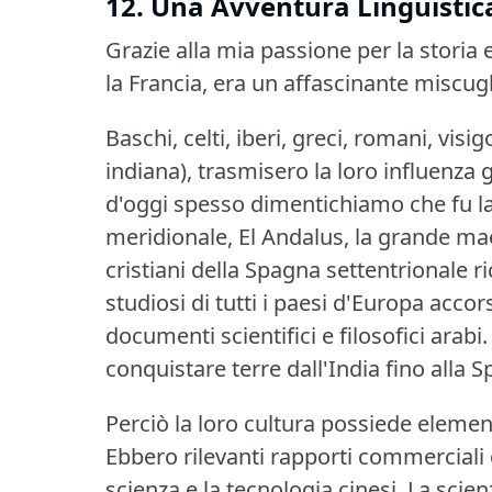
12.
Una Avventura Linguistic
Grazie alla mia passione per la storia 
la Francia, era un affascinante miscugli
Baschi, celti, iberi, greci, romani, visig
indiana), trasmisero la loro influenza g
d'oggi spesso dimentichiamo che fu l
meridionale, El Andalus, la grande ma
cristiani della Spagna settentrionale 
studiosi di tutti i paesi d'Europa accor
documenti scientifici e filosofici arabi.
conquistare terre dall'India fino alla 
Perciò la loro cultura possiede elementi
Ebbero rilevanti rapporti commerciali 
scienza e la tecnologia cinesi.
La scien