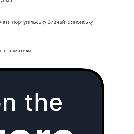
унків
чати португальську
Вивчайте японську
к з граматики