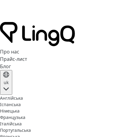
Про нас
Прайс-лист
Блог
uk
Англійська
Іспанська
Німецька
Французька
Італійська
Португальська
Японська