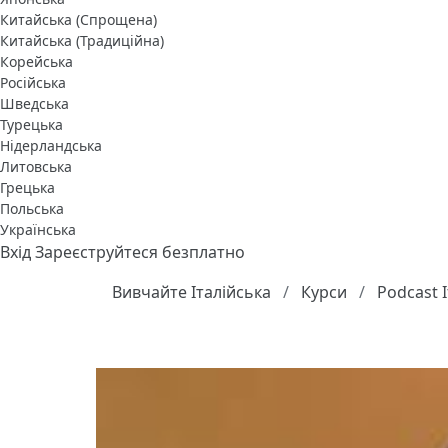
Китайська (Спрощена)
Китайська (Традиційна)
Корейська
Російська
Шведська
Турецька
Нідерландська
Литовська
Грецька
Польська
Українська
Вхід
Зареєструйтеся безплатно
Вивчайте Італійська
Курси
Podcast I