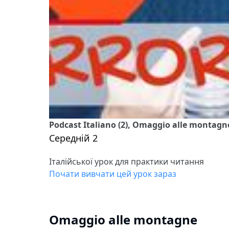
Podcast Italiano (2), Omaggio alle montagn
Середній 2
Італійської урок для практики читання
Почати вивчати цей урок зараз
Omaggio alle montagne