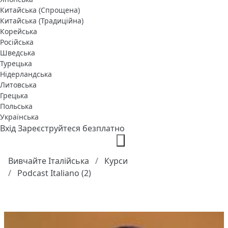
Китайська (Спрощена)
Китайська (Традиційна)
Корейська
Російська
Шведська
Турецька
Нідерландська
Литовська
Грецька
Польська
Українська
Вхід
Зареєструйтеся безплатно
Вивчайте Італійська
Курси
Podcast Italiano (2)