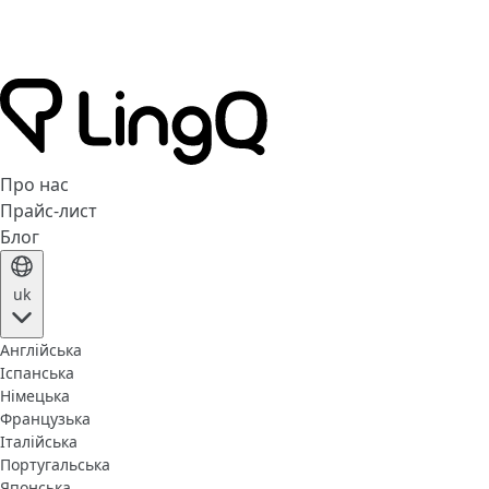
Про нас
Прайс-лист
Блог
uk
Англійська
Іспанська
Німецька
Французька
Італійська
Португальська
Японська