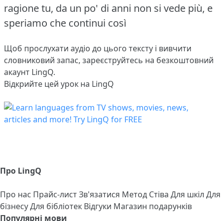
ragione tu, da un po' di anni non si vede più, e
speriamo che continui così
Щоб прослухати аудіо до цього тексту і вивчити
словниковий запас,
зареєструйтесь
на безкоштовний
акаунт LingQ.
Відкрийте цей урок на LingQ
Про LingQ
Про нас
Прайс-лист
Зв'язатися
Метод Стіва
Для шкіл
Для
бізнесу
Для бібліотек
Відгуки
Магазин подарунків
Популярні мови