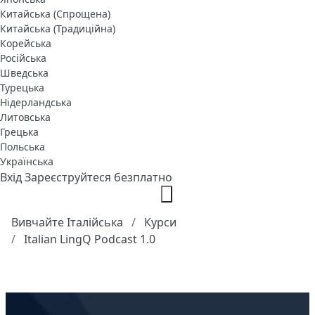
Китайська (Спрощена)
Китайська (Традиційна)
Корейська
Російська
Шведська
Турецька
Нідерландська
Литовська
Грецька
Польська
Українська
Вхід
Зареєструйтеся безплатно
Вивчайте Італійська
Курси
Italian LingQ Podcast 1.0