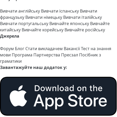
Вивчати англійську
Вивчати іспанську
Вивчати
французьку
Вивчати німецьку
Вивчати італійську
Вивчати португальську
Вивчайте японську
Вивчайте
китайську
Вивчайте корейську
Вивчайте російську
Джерела
Форум
Блог
Стати викладачем
Вакансії
Тест на знання
мови
Програма Партнерства
Пресзал
Посібник з
граматики
Завантажуйте наш додаток у: