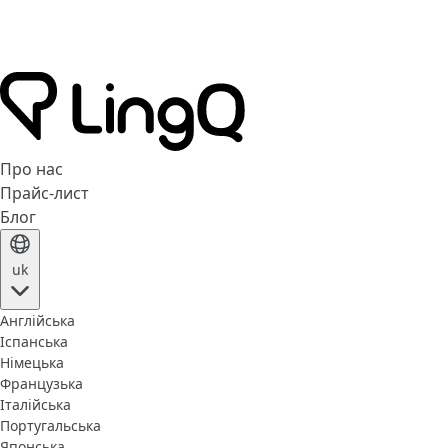
Про нас
Прайс-лист
Блог
uk
Англійська
Іспанська
Німецька
Французька
Італійська
Португальська
Японська