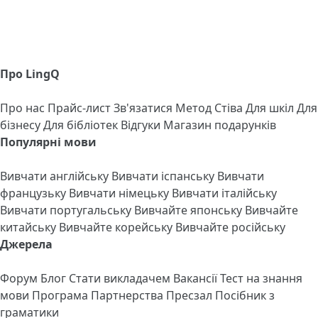
Про LingQ
Про нас
Прайс-лист
Зв'язатися
Метод Стіва
Для шкіл
Для
бізнесу
Для бібліотек
Відгуки
Магазин подарунків
Популярні мови
Вивчати англійську
Вивчати іспанську
Вивчати
французьку
Вивчати німецьку
Вивчати італійську
Вивчати португальську
Вивчайте японську
Вивчайте
китайську
Вивчайте корейську
Вивчайте російську
Джерела
Форум
Блог
Стати викладачем
Вакансії
Тест на знання
мови
Програма Партнерства
Пресзал
Посібник з
граматики