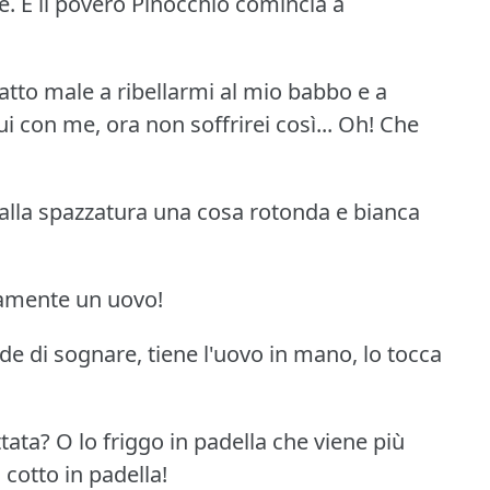
e.
E il povero Pinocchio comincia a
atto male a ribellarmi al mio babbo e a
i con me, ora non soffrirei così... Oh!
Che
alla spazzatura una cosa rotonda e bianca
ramente un uovo!
de di sognare, tiene l'uovo in mano, lo tocca
ttata?
O lo friggo in padella che viene più
cotto in padella!