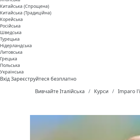
Китайська (Спрощена)
Китайська (Традиційна)
Корейська
Російська
Шведська
Турецька
Нідерландська
Литовська
Грецька
Польська
Українська
Вхід
Зареєструйтеся безплатно
Вивчайте Італійська
Курси
Imparo l'