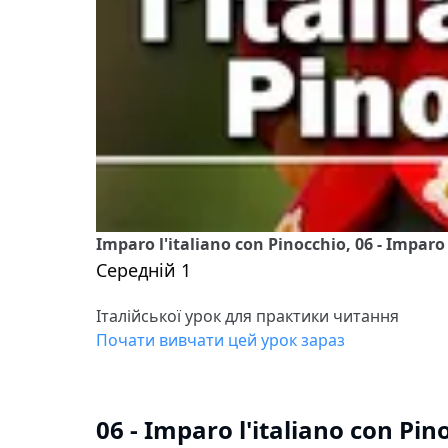
Imparo l'italiano con Pinocchio, 06 - Imparo
Середній 1
Італійської урок для практики читання
Почати вивчати цей урок зараз
06 - Imparo l'italiano con Pin