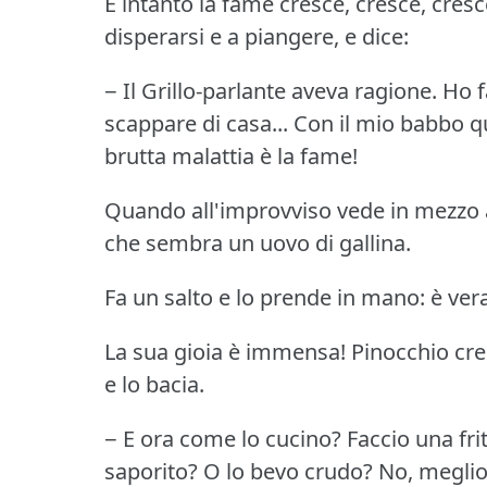
E intanto la fame cresce, cresce, cresc
disperarsi e a piangere, e dice:
− Il Grillo-parlante aveva ragione.
Ho f
scappare di casa... Con il mio babbo qu
brutta malattia è la fame!
Quando all'improvviso vede in mezzo 
che sembra un uovo di gallina.
Fa un salto e lo prende in mano: è ve
La sua gioia è immensa!
Pinocchio cre
e lo bacia.
− E ora come lo cucino?
Faccio una fri
saporito?
O lo bevo crudo?
No, meglio 