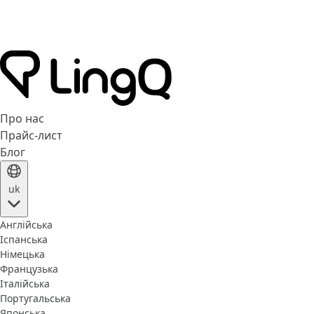
Про нас
Прайс-лист
Блог
uk
Англійська
Іспанська
Німецька
Французька
Італійська
Португальська
Японська