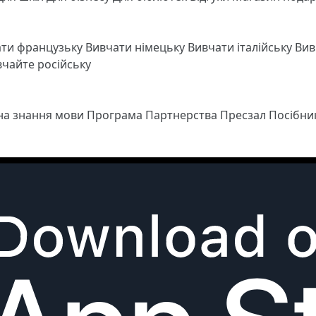
ати французьку
Вивчати німецьку
Вивчати італійську
Вив
чайте російську
 на знання мови
Програма Партнерства
Пресзал
Посібни