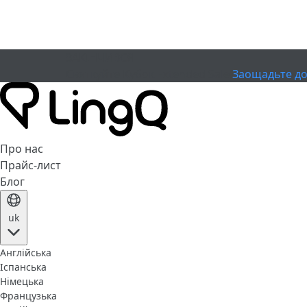
ЗАКІНЧИВСЯ
Святкуйте Кубок
Extended Sale
Заощадьте до
Про нас
Прайс-лист
Блог
uk
Англійська
Іспанська
Німецька
Французька