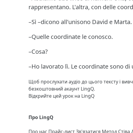
rappresentano.
L'altra, con delle coor
–Sì –dicono all'unisono David e Marta.
–Quelle coordinate le conosco.
–Cosa?
–Ho lavorato lì.
Le coordinate sono di
Щоб прослухати аудіо до цього тексту і вив
безкоштовний акаунт LingQ.
Відкрийте цей урок на LingQ
Про LingQ
Про нас
Прайс-лист
Зв'язатися
Метод Стіва