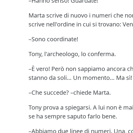
–Hanno senso!
Guardate!
Marta scrive di nuovo i numeri che non
scrive nell'ordine in cui si trovano: 
–Sono coordinate!
Tony, l'archeologo, lo conferma.
–È vero!
Però non sappiamo ancora che 
stanno da soli… Un momento… Ma sì!
–Che succede?
–chiede Marta.
Tony prova a spiegarsi.
A lui non è ma
se ha sempre saputo farlo bene.
–Abbiamo due linee di numeri.
Una, c