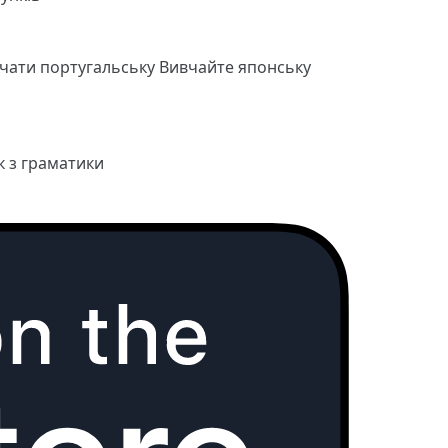
чати португальську
Вивчайте японську
к з граматики