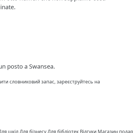
dinate.
 un posto a Swansea.
чити словниковий запас,
зареєструйтесь
на
Для шкіл
Для бізнесу
Для бібліотек
Відгуки
Магазин подар